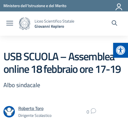
Vai ai contenuti
Vai al menu di navigazione
Vai al footer
Ministero dell'Istruzione e del Merito
Liceo Scientifico Statale
Giovanni Keplero
Apr
USB SCUOLA – Assemblea
online 18 febbraio ore 17-19
Albo sindacale
Roberto Toro
0
Dirigente Scolastico