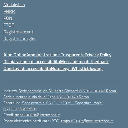
Modulistica
PNRR
PON
PTOF
Registro docenti
Registro famiglie
Albo Online
Amministrazione Trasparente
Privacy Policy
Dichiarazione di accessibilità
Meccanismo di feedback
Obiettivi di accessibilità
Note legali
Whistleblowing
Indirizzo:
Sede centrale: via Silvestro Gherardi 87/89 - 00146 Roma.
Sede succursale: via delle Vigne 156 - 00148 Roma
Centralino:
Sede centrale: 06121123925 - Sede succursale:
06121126685/686
Email:
rmps19000t@istruzione.it
Posta elettronica certificata (PEC):
rmps19000t@pec.istruzione.it