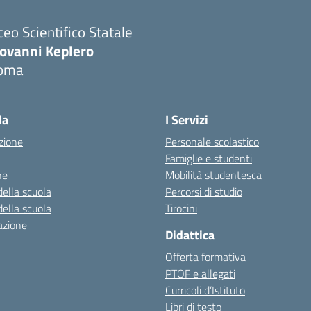
ceo Scientifico Statale
iovanni Keplero
oma
Visita la pagina iniziale della scuola
la
I Servizi
zione
Personale scolastico
Famiglie e studenti
ne
Mobilità studentesca
della scuola
Percorsi di studio
della scuola
Tirocini
azione
Didattica
Offerta formativa
PTOF e allegati
Curricoli d’Istituto
Libri di testo