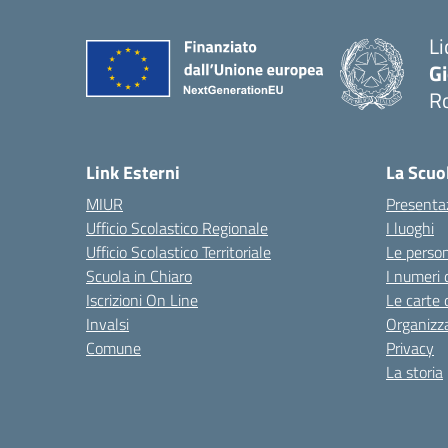
Li
G
R
— 
Link Esterni
La Scuo
MIUR
Presenta
Ufficio Scolastico Regionale
I luoghi
Ufficio Scolastico Territoriale
Le perso
Scuola in Chiaro
I numeri 
Iscrizioni On Line
Le carte 
Invalsi
Organizz
Comune
Privacy
La storia