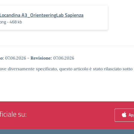
Locandina A3_OrienteeringLab Sapienza
png - 468 kb
o:
07.06.2026
-
Revisione:
07.06.2026
ove diversamente specificato, questo articolo è stato rilasciato sott
iciale su:
App