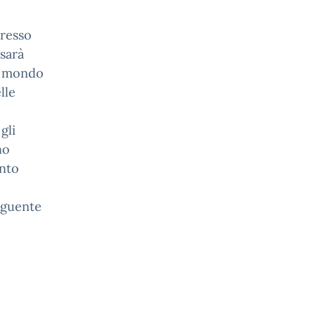
presso
 sarà
 e mondo
lle
gli
no
onto
seguente