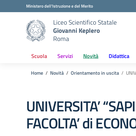
Vai ai contenuti
Vai al menu di navigazione
Vai al footer
Ministero dell'Istruzione e del Merito
Liceo Scientifico Statale
Giovanni Keplero
Roma
Scuola
Servizi
Novità
Didattica
Home
Novità
Orientamento in uscita
UNIV
UNIVERSITA’ “SAP
FACOLTA’ di ECON