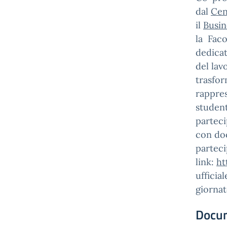
dal
Cen
il
Busin
la Faco
dedicat
del lav
trasfor
rappres
student
parteci
con doc
parteci
link:
ht
ufficia
giornat
Docu