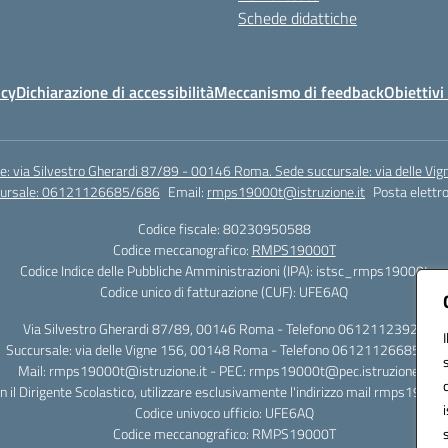
Schede didattiche
icy
Dichiarazione di accessibilità
Meccanismo di feedback
Obiettivi 
e: via Silvestro Gherardi 87/89 - 00146 Roma. Sede succursale: via delle V
ccursale: 06121126685/686
Email:
rmps19000t@istruzione.it
Posta elettro
Codice fiscale: 80230950588
Codice meccanografico:
RMPS19000T
Codice Indice delle Pubbliche Amministrazioni (IPA): istsc_rmps19000t
Codice unico di fatturazione (CUF): UFE6AQ
Via Silvestro Gherardi 87/89, 00146 Roma - Telefono 06121123925
Succursale: via delle Vigne 156, 00148 Roma - Telefono 06121126685/86
Mail: rmps19000t@istruzione.it - PEC: rmps19000t@pec.istruzione.it
on il Dirigente Scolastico, utilizzare esclusivamente l'indirizzo mail rmps19000
Codice univoco ufficio: UFE6AQ
Codice meccanografico: RMPS19000T