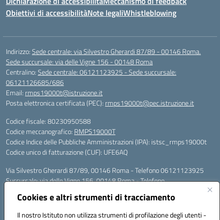
Dichiarazione di accessibilità
Meccanismo di feedback
Obiettivi di accessibilità
Note legali
Whistleblowing
Indirizzo:
Sede centrale: via Silvestro Gherardi 87/89 - 00146 Roma.
Sede succursale: via delle Vigne 156 - 00148 Roma
Centralino:
Sede centrale: 06121123925 - Sede succursale:
06121126685/686
Email:
rmps19000t@istruzione.it
Posta elettronica certificata (PEC):
rmps19000t@pec.istruzione.it
Codice fiscale: 80230950588
Codice meccanografico:
RMPS19000T
Codice Indice delle Pubbliche Amministrazioni (IPA): istsc_rmps19000t
Codice unico di fatturazione (CUF): UFE6AQ
Via Silvestro Gherardi 87/89, 00146 Roma - Telefono 06121123925
Succursale: via delle Vigne 156, 00148 Roma - Telefono
06121126685/86
Cookies e altri strumenti di tracciamento
Mail: rmps19000t@istruzione.it - PEC: rmps19000t@pec.istruzione.it
Per contatti con il Dirigente Scolastico, utilizzare esclusivamente
Il nostro Istituto non utilizza strumenti di profilazione degli utenti -