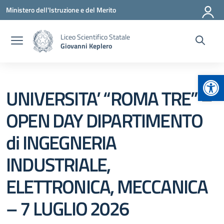
Vai ai contenuti
Vai al menu di navigazione
Vai al footer
Ministero dell'Istruzione e del Merito
Liceo Scientifico Statale
Giovanni Keplero
Apr
UNIVERSITA’ “ROMA TRE” –
OPEN DAY DIPARTIMENTO
di INGEGNERIA
INDUSTRIALE,
ELETTRONICA, MECCANICA
– 7 LUGLIO 2026