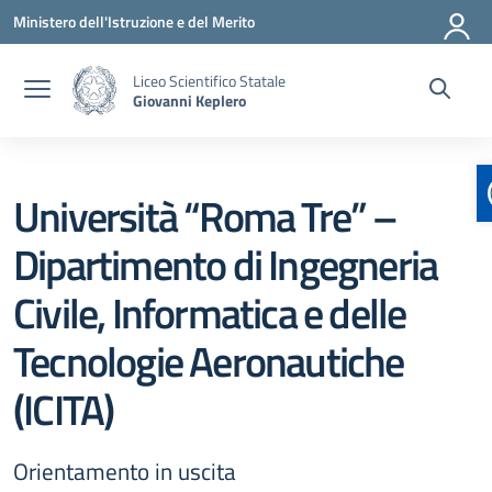
Vai ai contenuti
Vai al menu di navigazione
Vai al footer
Ministero dell'Istruzione e del Merito
Liceo Scientifico Statale
Giovanni Keplero
Università “Roma Tre” –
Dipartimento di Ingegneria
Civile, Informatica e delle
Tecnologie Aeronautiche
(ICITA)
Orientamento in uscita