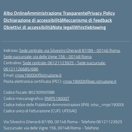
Albo Online
Amministrazione Trasparente
Privacy Policy
Dichiarazione di accessibilità
Meccanismo di feedback
Obiettivi di accessibilità
Note legali
Whistleblowing
Indirizzo:
Sede centrale: via Silvestro Gherardi 87/89 - 00146 Roma.
Sede succursale: via delle Vigne 156 - 00148 Roma
Centralino:
Sede centrale: 06121123925 - Sede succursale:
06121126685/686
Email:
rmps19000t@istruzione.it
Posta elettronica certificata (PEC):
rmps19000t@pec.istruzione.it
Codice fiscale: 80230950588
Codice meccanografico:
RMPS19000T
Codice Indice delle Pubbliche Amministrazioni (IPA): istsc_rmps19000t
Codice unico di fatturazione (CUF): UFE6AQ
Via Silvestro Gherardi 87/89, 00146 Roma - Telefono 06121123925
Succursale: via delle Vigne 156, 00148 Roma - Telefono