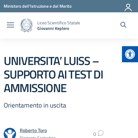
Vai ai contenuti
Vai al menu di navigazione
Vai al footer
Ministero dell'Istruzione e del Merito
Liceo Scientifico Statale
Giovanni Keplero
Apr
UNIVERSITA’ LUISS –
SUPPORTO AI TEST DI
AMMISSIONE
Orientamento in uscita
Roberto Toro
0
Dirigente Scolastico