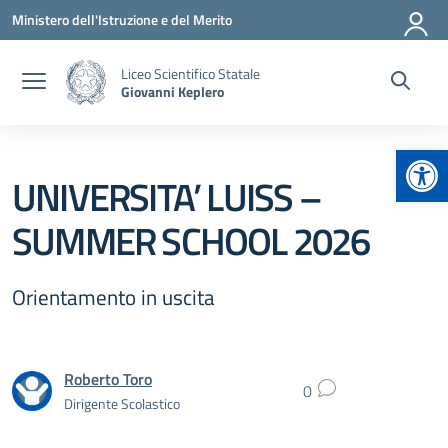
Vai ai contenuti
Vai al menu di navigazione
Vai al footer
Ministero dell'Istruzione e del Merito
Liceo Scientifico Statale
Giovanni Keplero
Apr
UNIVERSITA’ LUISS –
SUMMER SCHOOL 2026
Orientamento in uscita
Roberto Toro
0
Dirigente Scolastico