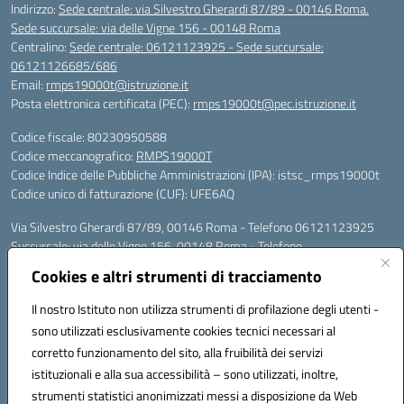
Indirizzo:
Sede centrale: via Silvestro Gherardi 87/89 - 00146 Roma.
Sede succursale: via delle Vigne 156 - 00148 Roma
Centralino:
Sede centrale: 06121123925 - Sede succursale:
06121126685/686
Email:
rmps19000t@istruzione.it
Posta elettronica certificata (PEC):
rmps19000t@pec.istruzione.it
Codice fiscale: 80230950588
Codice meccanografico:
RMPS19000T
Codice Indice delle Pubbliche Amministrazioni (IPA): istsc_rmps19000t
Codice unico di fatturazione (CUF): UFE6AQ
Via Silvestro Gherardi 87/89, 00146 Roma - Telefono 06121123925
Succursale: via delle Vigne 156, 00148 Roma - Telefono
06121126685/86
Cookies e altri strumenti di tracciamento
Mail: rmps19000t@istruzione.it - PEC: rmps19000t@pec.istruzione.it
Per contatti con il Dirigente Scolastico, utilizzare esclusivamente
Il nostro Istituto non utilizza strumenti di profilazione degli utenti -
l'indirizzo mail rmps19000t@istruzione.it
sono utilizzati esclusivamente cookies tecnici necessari al
Codice univoco ufficio: UFE6AQ
corretto funzionamento del sito, alla fruibilità dei servizi
Codice meccanografico: RMPS19000T
istituzionali e alla sua accessibilità – sono utilizzati, inoltre,
Codice fiscale: 80230950588
strumenti statistici anonimizzati messi a disposizione da Web