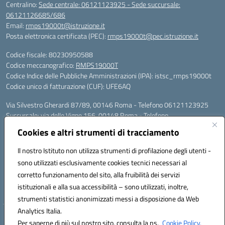
Centralino:
Sede centrale: 06121123925 - Sede succursale:
06121126685/686
Email:
rmps19000t@istruzione.it
Posta elettronica certificata (PEC):
rmps19000t@pec.istruzione.it
Codice fiscale: 80230950588
Codice meccanografico:
RMPS19000T
Codice Indice delle Pubbliche Amministrazioni (IPA): istsc_rmps19000t
Codice unico di fatturazione (CUF): UFE6AQ
Via Silvestro Gherardi 87/89, 00146 Roma - Telefono 06121123925
Succursale: via delle Vigne 156, 00148 Roma - Telefono
06121126685/86
Cookies e altri strumenti di tracciamento
Mail: rmps19000t@istruzione.it - PEC: rmps19000t@pec.istruzione.it
Per contatti con il Dirigente Scolastico, utilizzare esclusivamente
Il nostro Istituto non utilizza strumenti di profilazione degli utenti -
l'indirizzo mail rmps19000t@istruzione.it
sono utilizzati esclusivamente cookies tecnici necessari al
Codice univoco ufficio: UFE6AQ
corretto funzionamento del sito, alla fruibilità dei servizi
Codice meccanografico: RMPS19000T
istituzionali e alla sua accessibilità – sono utilizzati, inoltre,
Codice fiscale: 80230950588
strumenti statistici anonimizzati messi a disposizione da Web
Analytics Italia.
Hosting & Powered by 3D Solution S.r.l.
Per saperne di più sul nostro sito, consulta la ns.
Cookie Policy.