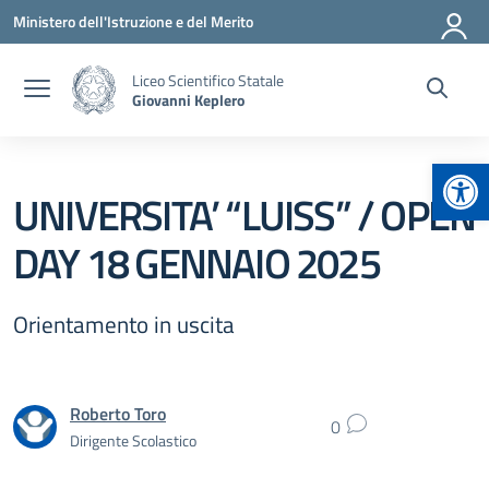
Vai ai contenuti
Vai al menu di navigazione
Vai al footer
Ministero dell'Istruzione e del Merito
Liceo Scientifico Statale
Giovanni Keplero
Apr
UNIVERSITA’ “LUISS” / OPEN
DAY 18 GENNAIO 2025
Orientamento in uscita
Roberto Toro
0
Dirigente Scolastico