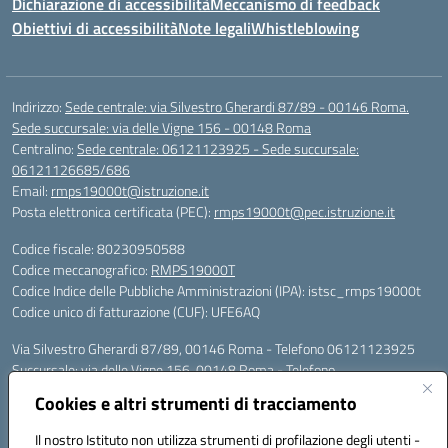
Dichiarazione di accessibilità
Meccanismo di feedback
Obiettivi di accessibilità
Note legali
Whistleblowing
Indirizzo:
Sede centrale: via Silvestro Gherardi 87/89 - 00146 Roma.
Sede succursale: via delle Vigne 156 - 00148 Roma
Centralino:
Sede centrale: 06121123925 - Sede succursale:
06121126685/686
Email:
rmps19000t@istruzione.it
Posta elettronica certificata (PEC):
rmps19000t@pec.istruzione.it
Codice fiscale: 80230950588
Codice meccanografico:
RMPS19000T
Codice Indice delle Pubbliche Amministrazioni (IPA): istsc_rmps19000t
Codice unico di fatturazione (CUF): UFE6AQ
Via Silvestro Gherardi 87/89, 00146 Roma - Telefono 06121123925
Succursale: via delle Vigne 156, 00148 Roma - Telefono
06121126685/86
Cookies e altri strumenti di tracciamento
Mail: rmps19000t@istruzione.it - PEC: rmps19000t@pec.istruzione.it
Per contatti con il Dirigente Scolastico, utilizzare esclusivamente
Il nostro Istituto non utilizza strumenti di profilazione degli utenti -