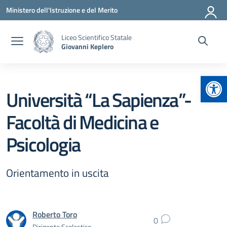
Vai ai contenuti
Vai al menu di navigazione
Vai al footer
Ministero dell'Istruzione e del Merito
Liceo Scientifico Statale
Giovanni Keplero
Apr
Università “La Sapienza”-
Facoltà di Medicina e
Psicologia
Orientamento in uscita
Roberto Toro
0
Dirigente Scolastico