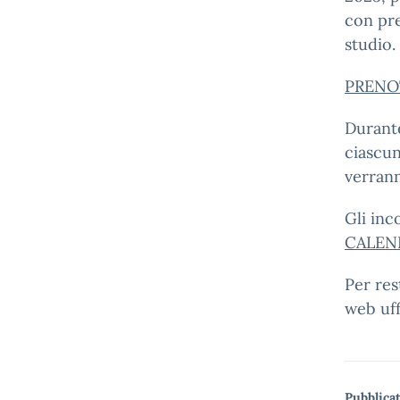
con pre
studio.
PRENO
Durante
ciascun
verrann
Gli inc
CALEN
Per res
web uff
Pubblicat