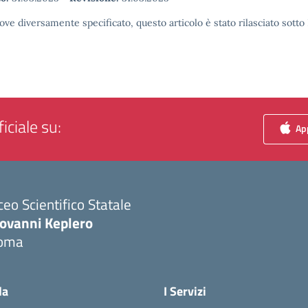
ove diversamente specificato, questo articolo è stato rilasciato sott
iciale su:
App
ceo Scientifico Statale
iovanni Keplero
oma
Visita la pagina iniziale della scuola
la
I Servizi