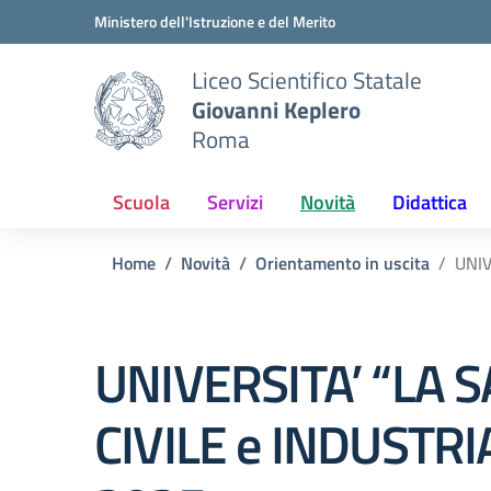
Vai ai contenuti
Vai al menu di navigazione
Vai al footer
Ministero dell'Istruzione e del Merito
Liceo Scientifico Statale
Giovanni Keplero
Roma
Scuola
Servizi
Novità
Didattica
Home
Novità
Orientamento in uscita
UNIV
UNIVERSITA’ “LA S
CIVILE e INDUSTR