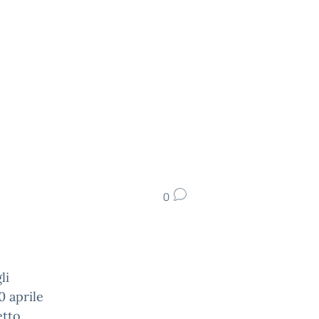
0
li
0 aprile
etto