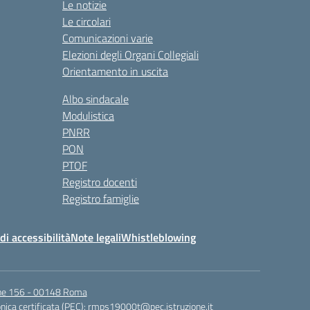
Le notizie
Le circolari
Comunicazioni varie
Elezioni degli Organi Collegiali
Orientamento in uscita
Albo sindacale
Modulistica
PNRR
PON
PTOF
Registro docenti
Registro famiglie
di accessibilità
Note legali
Whistleblowing
igne 156 - 00148 Roma
nica certificata (PEC):
rmps19000t@pec.istruzione.it