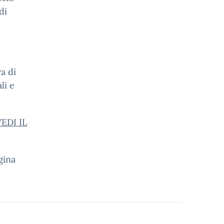
di
a di
li e
EDI IL
gina