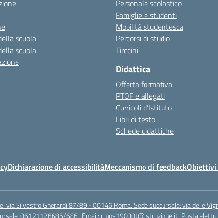
zione
Personale scolastico
Famiglie e studenti
ne
Mobilità studentesca
della scuola
Percorsi di studio
della scuola
Tirocini
azione
Didattica
Offerta formativa
PTOF e allegati
Curricoli d’Istituto
Libri di testo
Schede didattiche
icy
Dichiarazione di accessibilità
Meccanismo di feedback
Obiettivi 
e: via Silvestro Gherardi 87/89 - 00146 Roma. Sede succursale: via delle V
ccursale: 06121126685/686
Email:
rmps19000t@istruzione.it
Posta elettro