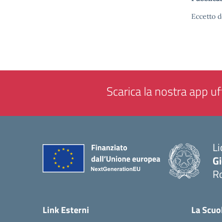
Eccetto d
Scarica la nostra app uff
Li
G
R
— 
Link Esterni
La Scuo