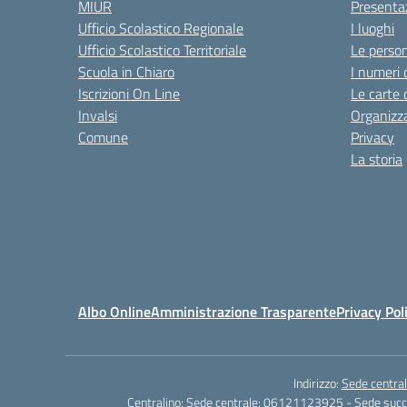
MIUR
Presenta
Ufficio Scolastico Regionale
I luoghi
Ufficio Scolastico Territoriale
Le perso
Scuola in Chiaro
I numeri 
Iscrizioni On Line
Le carte 
Invalsi
Organizz
Comune
Privacy
La storia
Albo Online
Amministrazione Trasparente
Privacy Pol
Indirizzo:
Sede central
Centralino:
Sede centrale: 06121123925 - Sede su