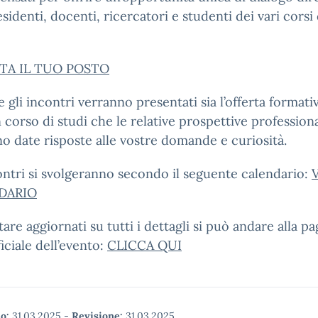
sidenti, docenti, ricercatori e studenti dei vari corsi 
TA IL TUO POSTO
 gli incontri verranno presentati sia l’offerta formativ
 corso di studi che le relative prospettive professiona
o date risposte alle vostre domande e curiosità.
ontri si svolgeranno secondo il seguente calendario:
V
DARIO
tare aggiornati su tutti i dettagli si può andare alla pa
iciale dell’evento:
CLICCA QUI
o:
31.03.2025
-
Revisione:
31.03.2025