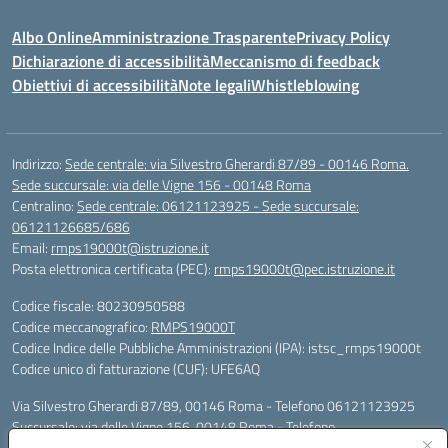
Albo Online
Amministrazione Trasparente
Privacy Policy
Dichiarazione di accessibilità
Meccanismo di feedback
Obiettivi di accessibilità
Note legali
Whistleblowing
Indirizzo:
Sede centrale: via Silvestro Gherardi 87/89 - 00146 Roma.
Sede succursale: via delle Vigne 156 - 00148 Roma
Centralino:
Sede centrale: 06121123925 - Sede succursale:
06121126685/686
Email:
rmps19000t@istruzione.it
Posta elettronica certificata (PEC):
rmps19000t@pec.istruzione.it
Codice fiscale: 80230950588
Codice meccanografico:
RMPS19000T
Codice Indice delle Pubbliche Amministrazioni (IPA): istsc_rmps19000t
Codice unico di fatturazione (CUF): UFE6AQ
Via Silvestro Gherardi 87/89, 00146 Roma - Telefono 06121123925
Succursale: via delle Vigne 156, 00148 Roma - Telefono
06121126685/86