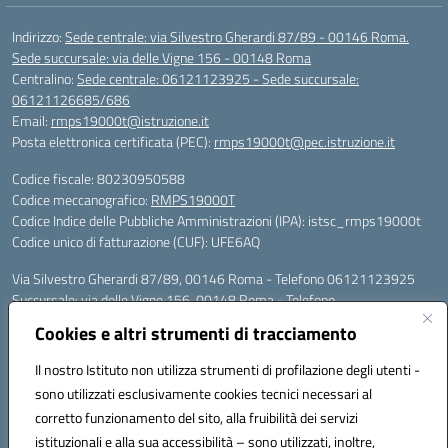
Indirizzo:
Sede centrale: via Silvestro Gherardi 87/89 - 00146 Roma.
Sede succursale: via delle Vigne 156 - 00148 Roma
Centralino:
Sede centrale: 06121123925 - Sede succursale:
06121126685/686
Email:
rmps19000t@istruzione.it
Posta elettronica certificata (PEC):
rmps19000t@pec.istruzione.it
Codice fiscale: 80230950588
Codice meccanografico:
RMPS19000T
Codice Indice delle Pubbliche Amministrazioni (IPA): istsc_rmps19000t
Codice unico di fatturazione (CUF): UFE6AQ
Via Silvestro Gherardi 87/89, 00146 Roma - Telefono 06121123925
Succursale: via delle Vigne 156, 00148 Roma - Telefono
06121126685/86
Cookies e altri strumenti di tracciamento
Mail: rmps19000t@istruzione.it - PEC: rmps19000t@pec.istruzione.it
Per contatti con il Dirigente Scolastico, utilizzare esclusivamente
Il nostro Istituto non utilizza strumenti di profilazione degli utenti -
l'indirizzo mail rmps19000t@istruzione.it
sono utilizzati esclusivamente cookies tecnici necessari al
Codice univoco ufficio: UFE6AQ
corretto funzionamento del sito, alla fruibilità dei servizi
Codice meccanografico: RMPS19000T
istituzionali e alla sua accessibilità – sono utilizzati, inoltre,
Codice fiscale: 80230950588