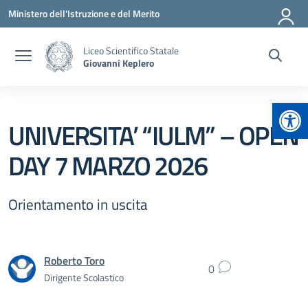
Vai ai contenuti
Vai al menu di navigazione
Vai al footer
Ministero dell'Istruzione e del Merito
Liceo Scientifico Statale
Giovanni Keplero
Apr
UNIVERSITA’ “IULM” – OPEN
DAY 7 MARZO 2026
Orientamento in uscita
Roberto Toro
0
Dirigente Scolastico