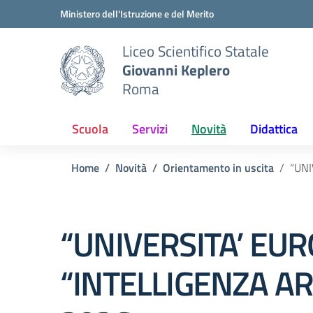
Vai ai contenuti
Vai al menu di navigazione
Vai al footer
Ministero dell'Istruzione e del Merito
Liceo Scientifico Statale
Giovanni Keplero
Roma
Scuola
Servizi
Novità
Didattica
Home
Novità
Orientamento in uscita
“UNI
“UNIVERSITA’ EU
“INTELLIGENZA AR