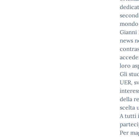
dedicat
secondo
mondo d
Gianni 
news ne
contras
acceder
loro as
Gli stu
UER, sv
interess
della r
scelta 
A tutti
parteci
Per mag