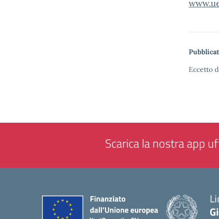
www.uer
Pubblicat
Eccetto d
Scarica la nostra app uff
Li
G