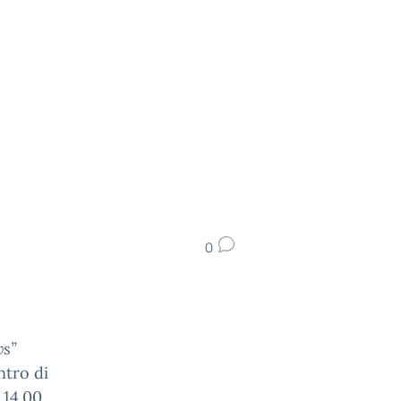
0
ws”
ntro di
 14.00,