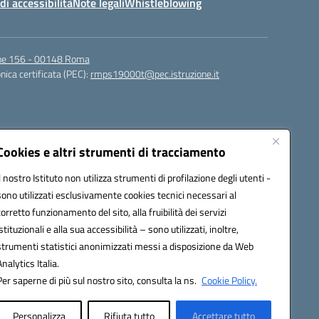
di accessibilità
Note legali
Whistleblowing
igne 156 - 00148 Roma
nica certificata (PEC):
rmps19000t@pec.istruzione.it
Cookies e altri strumenti di tracciamento
Il nostro Istituto non utilizza strumenti di profilazione degli utenti -
sono utilizzati esclusivamente cookies tecnici necessari al
corretto funzionamento del sito, alla fruibilità dei servizi
t@istruzione.it
istituzionali e alla sua accessibilità – sono utilizzati, inoltre,
strumenti statistici anonimizzati messi a disposizione da Web
Analytics Italia.
Per saperne di più sul nostro sito, consulta la ns.
Cookie Policy.
Personalizza
Rifiuta tutto
Accettare tutto