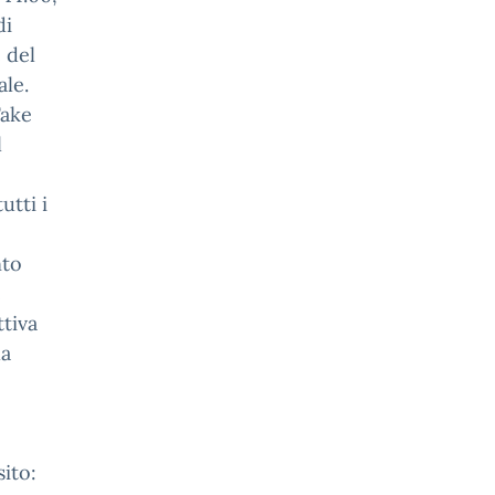
di
 del
ale.
Fake
l
utti i
nto
e
ttiva
la
sito: