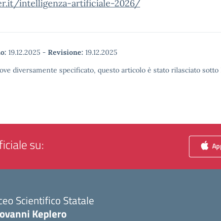
.it/intelligenza-artificiale-2026/
o:
19.12.2025
-
Revisione:
19.12.2025
ove diversamente specificato, questo articolo è stato rilasciato sott
iciale su:
App
ceo Scientifico Statale
iovanni Keplero