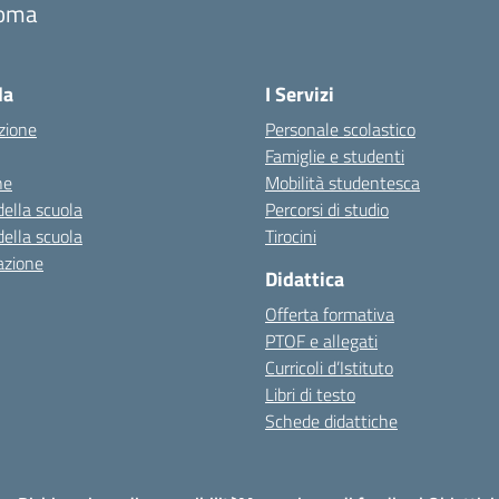
oma
Visita la pagina iniziale della scuola
la
I Servizi
zione
Personale scolastico
Famiglie e studenti
ne
Mobilità studentesca
della scuola
Percorsi di studio
della scuola
Tirocini
azione
Didattica
Offerta formativa
PTOF e allegati
Curricoli d’Istituto
Libri di testo
Schede didattiche