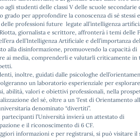
o agli studenti delle classi V delle scuole secondarie 
 grado per approfondire la conoscenza di sé stessi e
elle professioni future legate all’intelligenza artifici
Riotta, giornalista e scrittore, affronterà i temi delle 
ll’era dell’Intelligenza Artificiale e dell’importanza de
to alla disinformazione, promuovendo la capacità di
e ai media, comprenderli e valutarli criticamente in t
petti.
denti, inoltre, guidati dalle psicologhe dell’orientame
olgeranno un laboratorio esperienziale per esplorar
i, abilità, valori e obiettivi professionali, nella prospe
ealizzazione del sé, oltre a un Test di Orientamento al
universitaria denominato “divertiti”.
 i partecipanti l’Università invierà un attestato di
pazione e il riconoscimento di 6 CF.
giori informazioni e per registrarsi, si può visitare il 