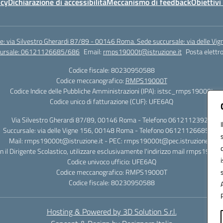
icy
Dichiarazione di accessibilità
Meccanismo di feedback
Obiettivi 
e: via Silvestro Gherardi 87/89 - 00146 Roma. Sede succursale: via delle V
ccursale: 06121126685/686
Email:
rmps19000t@istruzione.it
Posta elettro
Codice fiscale: 80230950588
Codice meccanografico:
RMPS19000T
Codice Indice delle Pubbliche Amministrazioni (IPA): istsc_rmps19000t
Codice unico di fatturazione (CUF): UFE6AQ
Via Silvestro Gherardi 87/89, 00146 Roma - Telefono 06121123925
Succursale: via delle Vigne 156, 00148 Roma - Telefono 06121126685/86
Mail: rmps19000t@istruzione.it - PEC: rmps19000t@pec.istruzione.it
on il Dirigente Scolastico, utilizzare esclusivamente l'indirizzo mail rmps19000
Codice univoco ufficio: UFE6AQ
Codice meccanografico: RMPS19000T
Codice fiscale: 80230950588
Hosting & Powered by 3D Solution S.r.l.