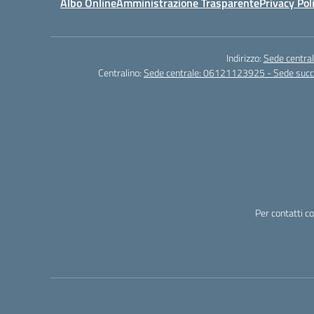
Albo Online
Amministrazione Trasparente
Privacy Pol
Indirizzo:
Sede central
Centralino:
Sede centrale: 06121123925 - Sede su
Per contatti c