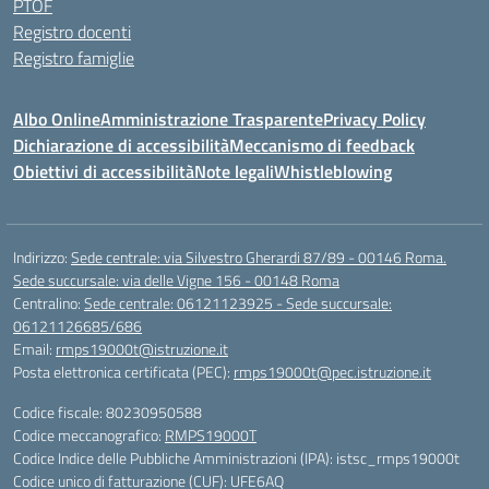
PTOF
Registro docenti
Registro famiglie
Albo Online
Amministrazione Trasparente
Privacy Policy
Dichiarazione di accessibilità
Meccanismo di feedback
Obiettivi di accessibilità
Note legali
Whistleblowing
Indirizzo:
Sede centrale: via Silvestro Gherardi 87/89 - 00146 Roma.
Sede succursale: via delle Vigne 156 - 00148 Roma
Centralino:
Sede centrale: 06121123925 - Sede succursale:
06121126685/686
Email:
rmps19000t@istruzione.it
Posta elettronica certificata (PEC):
rmps19000t@pec.istruzione.it
Codice fiscale: 80230950588
Codice meccanografico:
RMPS19000T
Codice Indice delle Pubbliche Amministrazioni (IPA): istsc_rmps19000t
Codice unico di fatturazione (CUF): UFE6AQ