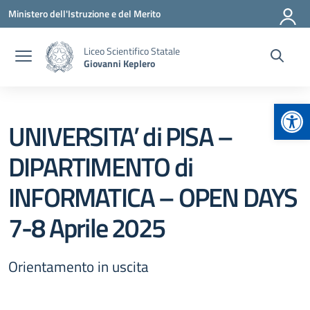
Vai ai contenuti
Vai al menu di navigazione
Vai al footer
Ministero dell'Istruzione e del Merito
Liceo Scientifico Statale
Giovanni Keplero
Apr
UNIVERSITA’ di PISA –
DIPARTIMENTO di
INFORMATICA – OPEN DAYS
7-8 Aprile 2025
Orientamento in uscita