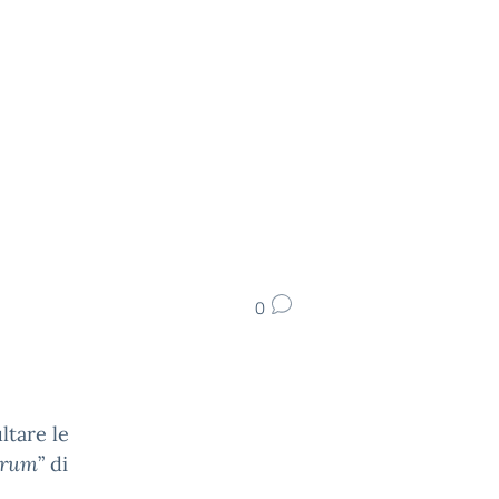
0
ltare le
orum
” di