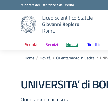
Vai ai contenuti
Vai al menu di navigazione
Vai al footer
Ministero dell'Istruzione e del Merito
Liceo Scientifico Statale
Giovanni Keplero
Roma
Scuola
Servizi
Novità
Didattica
Home
Novità
Orientamento in uscita
UNIV
UNIVERSITA’ di B
Orientamento in uscita