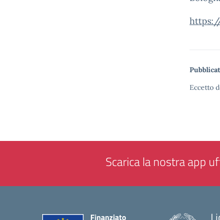
https:
Pubblicat
Eccetto d
Scarica la nostra app uff
Li