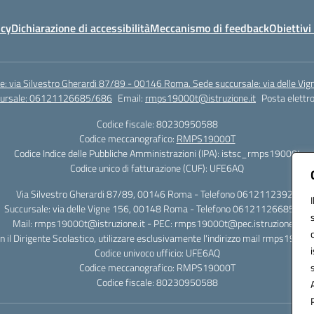
icy
Dichiarazione di accessibilità
Meccanismo di feedback
Obiettivi 
e: via Silvestro Gherardi 87/89 - 00146 Roma. Sede succursale: via delle V
ccursale: 06121126685/686
Email:
rmps19000t@istruzione.it
Posta elettro
Codice fiscale: 80230950588
Codice meccanografico:
RMPS19000T
Codice Indice delle Pubbliche Amministrazioni (IPA): istsc_rmps19000t
Codice unico di fatturazione (CUF): UFE6AQ
Via Silvestro Gherardi 87/89, 00146 Roma - Telefono 06121123925
Succursale: via delle Vigne 156, 00148 Roma - Telefono 06121126685/86
Mail: rmps19000t@istruzione.it - PEC: rmps19000t@pec.istruzione.it
on il Dirigente Scolastico, utilizzare esclusivamente l'indirizzo mail rmps19000
Codice univoco ufficio: UFE6AQ
Codice meccanografico: RMPS19000T
Codice fiscale: 80230950588