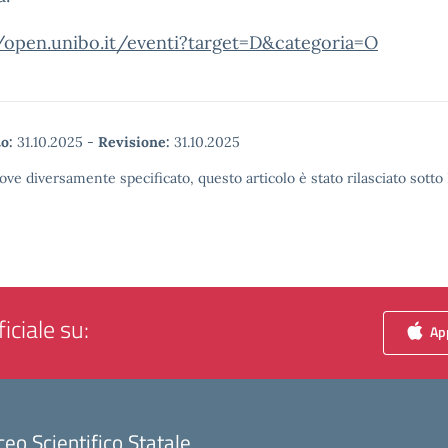
//open.unibo.it/eventi?target=D&categoria=O
o:
31.10.2025
-
Revisione:
31.10.2025
ove diversamente specificato, questo articolo è stato rilasciato sott
iciale su:
App
ceo Scientifico Statale