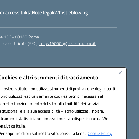
di accessibilità
Note legali
Whistleblowing
igne 156 - 00148 Roma
nica certificata (PEC):
rmps19000t@pec.istruzione.it
Cookies e altri strumenti di tracciamento
Il nostro Istituto non utilizza strumenti di profilazione degli utenti -
sono utilizzati esclusivamente cookies tecnici necessari al
corretto funzionamento del sito, alla fruibilità dei servizi
t@istruzione.it
istituzionali e alla sua accessibilità – sono utilizzati, inoltre,
strumenti statistici anonimizzati messi a disposizione da Web
Analytics Italia.
Per saperne di più sul nostro sito, consulta la ns.
Cookie Policy.