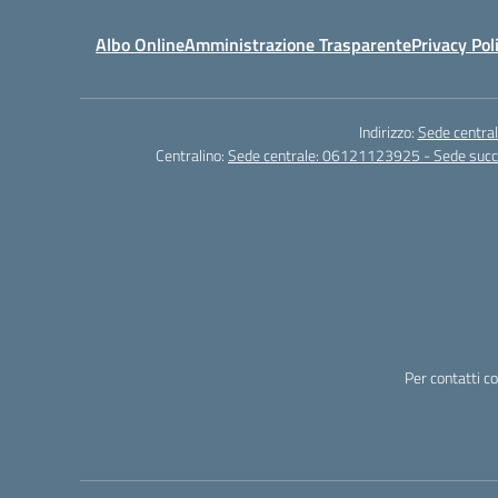
Albo Online
Amministrazione Trasparente
Privacy Pol
Indirizzo:
Sede central
Centralino:
Sede centrale: 06121123925 - Sede su
Per contatti c