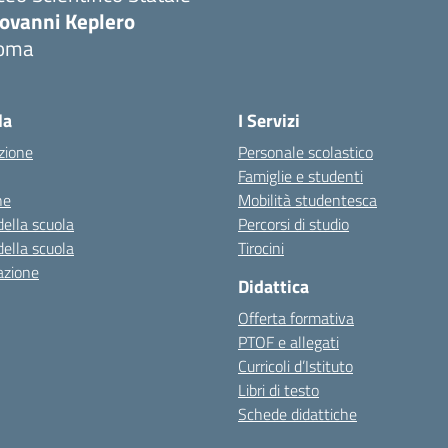
iovanni Keplero
oma
Visita la pagina iniziale della scuola
la
I Servizi
zione
Personale scolastico
Famiglie e studenti
ne
Mobilità studentesca
della scuola
Percorsi di studio
della scuola
Tirocini
azione
Didattica
Offerta formativa
PTOF e allegati
Curricoli d’Istituto
Libri di testo
Schede didattiche