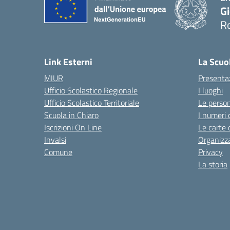
G
R
— 
Link Esterni
La Scuo
MIUR
Presenta
Ufficio Scolastico Regionale
I luoghi
Ufficio Scolastico Territoriale
Le perso
Scuola in Chiaro
I numeri 
Iscrizioni On Line
Le carte 
Invalsi
Organizz
Comune
Privacy
La storia