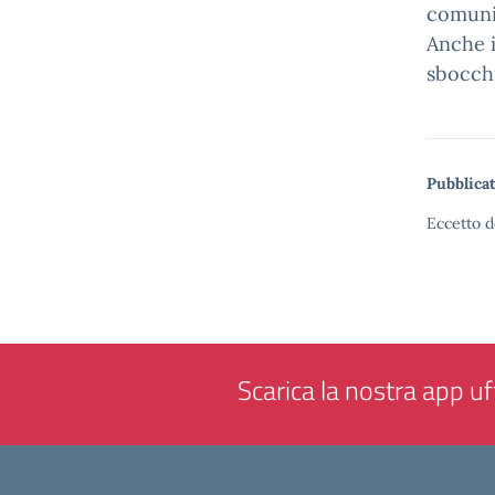
comunic
Anche i
sbocchi
Pubblicat
Eccetto d
Scarica la nostra app uff