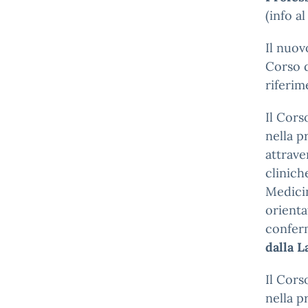
(info a
Il nuov
Corso d
riferime
Il Cors
nella p
attrave
clinich
Medicin
orienta
conferm
dalla L
Il Cors
nella p