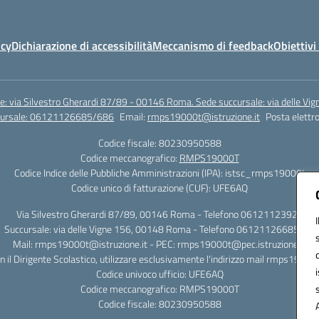
icy
Dichiarazione di accessibilità
Meccanismo di feedback
Obiettivi 
e: via Silvestro Gherardi 87/89 - 00146 Roma. Sede succursale: via delle V
ccursale: 06121126685/686
Email:
rmps19000t@istruzione.it
Posta elettro
Codice fiscale: 80230950588
Codice meccanografico:
RMPS19000T
Codice Indice delle Pubbliche Amministrazioni (IPA): istsc_rmps19000t
Codice unico di fatturazione (CUF): UFE6AQ
Via Silvestro Gherardi 87/89, 00146 Roma - Telefono 06121123925
Succursale: via delle Vigne 156, 00148 Roma - Telefono 06121126685/86
Mail: rmps19000t@istruzione.it - PEC: rmps19000t@pec.istruzione.it
on il Dirigente Scolastico, utilizzare esclusivamente l'indirizzo mail rmps19000
Codice univoco ufficio: UFE6AQ
Codice meccanografico: RMPS19000T
Codice fiscale: 80230950588