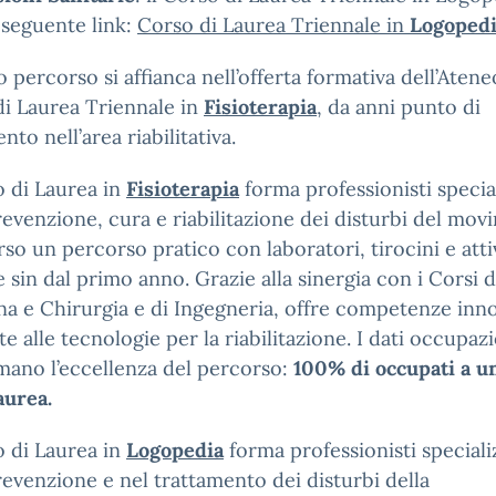
l seguente link:
Corso di Laurea Triennale in
Logoped
o percorso si affianca nell’offerta formativa dell’Ateneo
i Laurea Triennale in
Fisioterapia
, da anni punto di
nto nell’area riabilitativa.
o di Laurea in
Fisioterapia
forma professionisti specia
revenzione, cura e riabilitazione dei disturbi del mov
rso un percorso pratico con laboratori, tirocini e atti
e sin dal primo anno. Grazie alla sinergia con i Corsi d
a e Chirurgia e di Ingegneria, offre competenze inn
te alle tecnologie per la riabilitazione. I dati occupazi
ano l’eccellenza del percorso:
100% di occupati a u
aurea.
o di Laurea in
Logopedia
forma professionisti speciali
revenzione e nel trattamento dei disturbi della