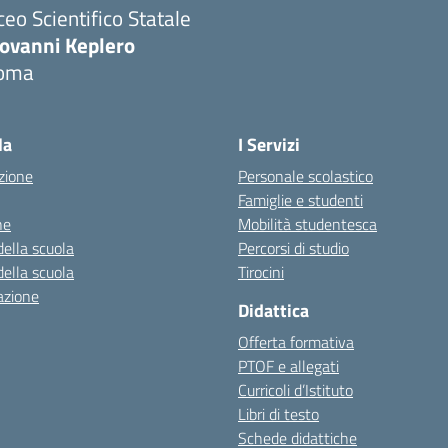
ceo Scientifico Statale
iovanni Keplero
oma
Visita la pagina iniziale della scuola
la
I Servizi
zione
Personale scolastico
Famiglie e studenti
ne
Mobilità studentesca
della scuola
Percorsi di studio
della scuola
Tirocini
azione
Didattica
Offerta formativa
PTOF e allegati
Curricoli d’Istituto
Libri di testo
Schede didattiche