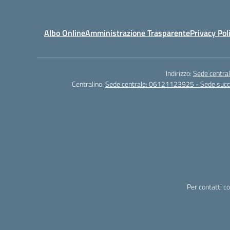
Albo Online
Amministrazione Trasparente
Privacy Pol
Indirizzo:
Sede central
Centralino:
Sede centrale: 06121123925 - Sede su
Per contatti c