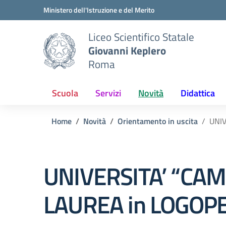
Vai ai contenuti
Vai al menu di navigazione
Vai al footer
Ministero dell'Istruzione e del Merito
Liceo Scientifico Statale
Giovanni Keplero
Roma
Scuola
Servizi
Novità
Didattica
Home
Novità
Orientamento in uscita
UNIV
UNIVERSITA’ “CAM
LAUREA in LOGOPE