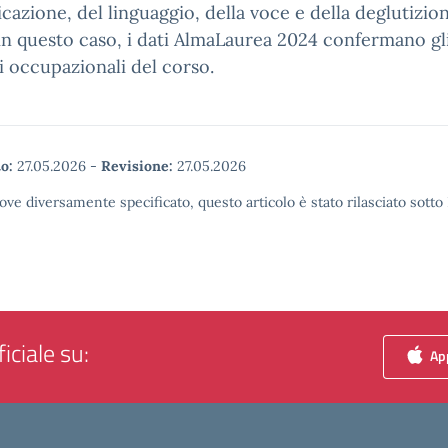
azione, del linguaggio, della voce e della deglutizion
n questo caso, i dati AlmaLaurea 2024 confermano gli
 occupazionali del corso.
o:
27.05.2026
-
Revisione:
27.05.2026
ove diversamente specificato, questo articolo è stato rilasciato sott
iciale su:
App