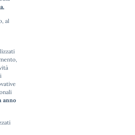
ia
.
, al
lizzati
imento,
vità
i
ovative
onali
n anno
zzati