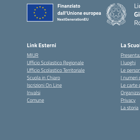
Li
G
R
— 
Link Esterni
La Scuo
MIUR
Presenta
Ufficio Scolastico Regionale
I luoghi
Ufficio Scolastico Territoriale
Le perso
Scuola in Chiaro
I numeri 
Iscrizioni On Line
Le carte 
Invalsi
Organizz
Comune
Privacy
La storia