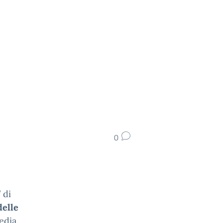
0
 di
delle
edia