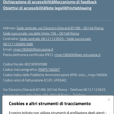
Dichiarazione di accessibilità
Meccanismo di feedback
Obiettivi di accessibilità
Note legali
Whistleblowing
Indirizzo:
Sede centrale: via Silvestro Gherardi 87/89 - 00146 Roma.
Sede succursale: via delle Vigne 156 - 00148 Roma
Centralino:
Sede centrale: 06121123925 - Sede succursale:
06121126685/686
Email:
rmps19000t@istruzione.it
Posta elettronica certificata (PEC):
rmps19000t@pec.istruzione.it
Codice fiscale: 80230950588
Codice meccanografico:
RMPS19000T
Codice Indice delle Pubbliche Amministrazioni (IPA): istsc_rmps19000t
Codice unico di fatturazione (CUF): UFE6AQ
Via Silvestro Gherardi 87/89, 00146 Roma - Telefono 06121123925
Succursale: via delle Vigne 156, 00148 Roma - Telefono
06121126685/86
Cookies e altri strumenti di tracciamento
Mail: rmps19000t@istruzione.it - PEC: rmps19000t@pec.istruzione.it
Per contatti con il Dirigente Scolastico, utilizzare esclusivamente
Il nostro Istituto non utilizza strumenti di profilazione degli utenti -