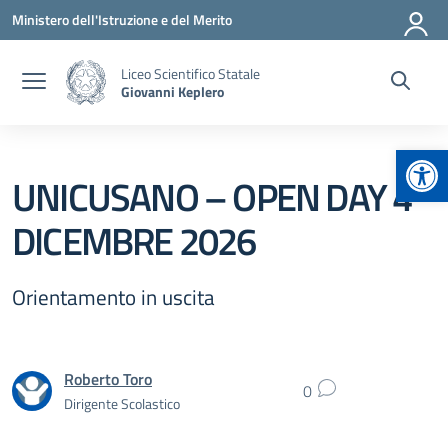
Vai ai contenuti
Vai al menu di navigazione
Vai al footer
Ministero dell'Istruzione e del Merito
Liceo Scientifico Statale
Giovanni Keplero
Apr
UNICUSANO – OPEN DAY 4
DICEMBRE 2026
Orientamento in uscita
Roberto Toro
0
Dirigente Scolastico