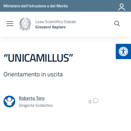
Vai ai contenuti
Vai al menu di navigazione
Vai al footer
Ministero dell'Istruzione e del Merito
Liceo Scientifico Statale
Giovanni Keplero
Apr
“UNICAMILLUS”
Orientamento in uscita
Roberto Toro
0
Dirigente Scolastico