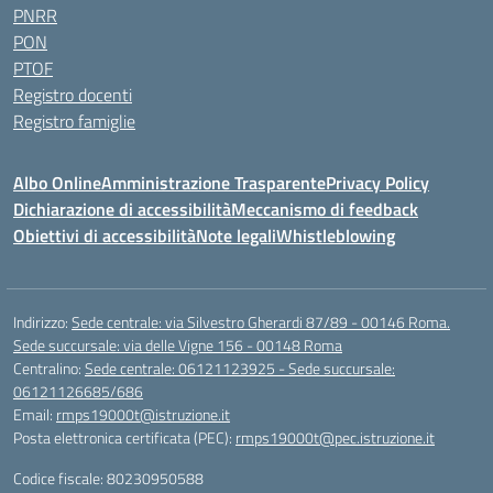
PNRR
PON
PTOF
Registro docenti
Registro famiglie
Albo Online
Amministrazione Trasparente
Privacy Policy
Dichiarazione di accessibilità
Meccanismo di feedback
Obiettivi di accessibilità
Note legali
Whistleblowing
Indirizzo:
Sede centrale: via Silvestro Gherardi 87/89 - 00146 Roma.
Sede succursale: via delle Vigne 156 - 00148 Roma
Centralino:
Sede centrale: 06121123925 - Sede succursale:
06121126685/686
Email:
rmps19000t@istruzione.it
Posta elettronica certificata (PEC):
rmps19000t@pec.istruzione.it
Codice fiscale: 80230950588