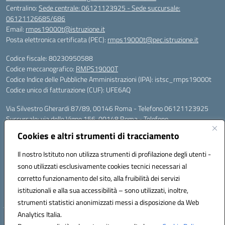
Centralino:
Sede centrale: 06121123925 - Sede succursale:
06121126685/686
Email:
rmps19000t@istruzione.it
Posta elettronica certificata (PEC):
rmps19000t@pec.istruzione.it
Codice fiscale: 80230950588
Codice meccanografico:
RMPS19000T
Codice Indice delle Pubbliche Amministrazioni (IPA): istsc_rmps19000t
Codice unico di fatturazione (CUF): UFE6AQ
Via Silvestro Gherardi 87/89, 00146 Roma - Telefono 06121123925
Succursale: via delle Vigne 156, 00148 Roma - Telefono
06121126685/86
Cookies e altri strumenti di tracciamento
Mail: rmps19000t@istruzione.it - PEC: rmps19000t@pec.istruzione.it
Per contatti con il Dirigente Scolastico, utilizzare esclusivamente
Il nostro Istituto non utilizza strumenti di profilazione degli utenti -
l'indirizzo mail rmps19000t@istruzione.it
sono utilizzati esclusivamente cookies tecnici necessari al
Codice univoco ufficio: UFE6AQ
corretto funzionamento del sito, alla fruibilità dei servizi
Codice meccanografico: RMPS19000T
istituzionali e alla sua accessibilità – sono utilizzati, inoltre,
Codice fiscale: 80230950588
strumenti statistici anonimizzati messi a disposizione da Web
Analytics Italia.
Hosting & Powered by 3D Solution S.r.l.