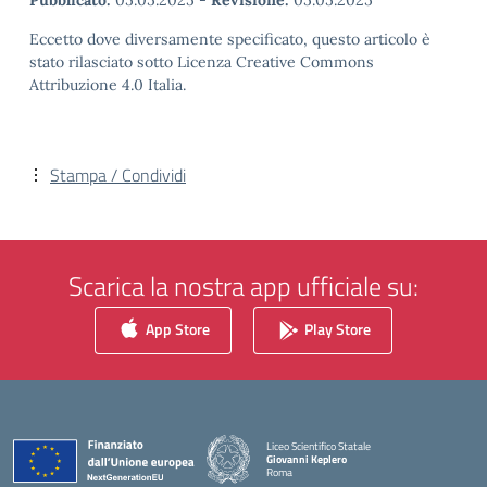
Pubblicato:
05.05.2025
-
Revisione:
05.05.2025
Eccetto dove diversamente specificato, questo articolo è
stato rilasciato sotto Licenza Creative Commons
Attribuzione 4.0 Italia.
Stampa / Condividi
Scarica la nostra app ufficiale su:
App Store
Play Store
Liceo Scientifico Statale
Giovanni Keplero
Roma
— Visita la pagina iniziale della scuola