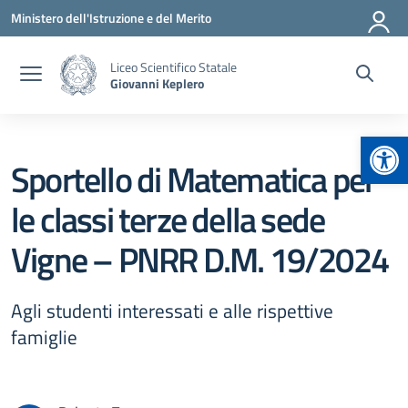
Vai ai contenuti
Vai al menu di navigazione
Vai al footer
Ministero dell'Istruzione e del Merito
Liceo Scientifico Statale
Giovanni Keplero
Apr
Sportello di Matematica per
le classi terze della sede
Vigne – PNRR D.M. 19/2024
Agli studenti interessati e alle rispettive
famiglie