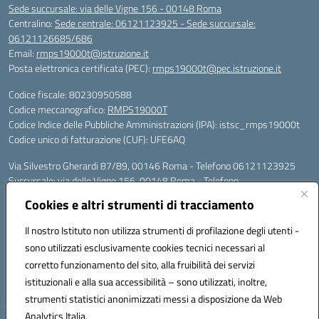
Sede succursale: via delle Vigne 156 - 00148 Roma
Centralino:
Sede centrale: 06121123925 - Sede succursale:
06121126685/686
Email:
rmps19000t@istruzione.it
Posta elettronica certificata (PEC):
rmps19000t@pec.istruzione.it
Codice fiscale: 80230950588
Codice meccanografico:
RMPS19000T
Codice Indice delle Pubbliche Amministrazioni (IPA): istsc_rmps19000t
Codice unico di fatturazione (CUF): UFE6AQ
Via Silvestro Gherardi 87/89, 00146 Roma - Telefono 06121123925
Succursale: via delle Vigne 156, 00148 Roma - Telefono
06121126685/86
Cookies e altri strumenti di tracciamento
Mail: rmps19000t@istruzione.it - PEC: rmps19000t@pec.istruzione.it
Per contatti con il Dirigente Scolastico, utilizzare esclusivamente
Il nostro Istituto non utilizza strumenti di profilazione degli utenti -
l'indirizzo mail rmps19000t@istruzione.it
sono utilizzati esclusivamente cookies tecnici necessari al
Codice univoco ufficio: UFE6AQ
corretto funzionamento del sito, alla fruibilità dei servizi
Codice meccanografico: RMPS19000T
istituzionali e alla sua accessibilità – sono utilizzati, inoltre,
Codice fiscale: 80230950588
strumenti statistici anonimizzati messi a disposizione da Web
Analytics Italia.