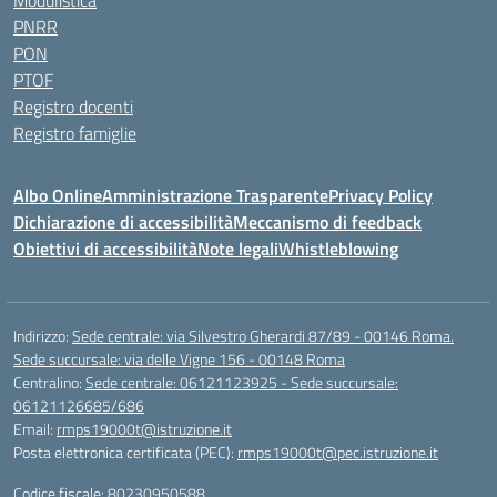
Modulistica
PNRR
PON
PTOF
Registro docenti
Registro famiglie
Albo Online
Amministrazione Trasparente
Privacy Policy
Dichiarazione di accessibilità
Meccanismo di feedback
Obiettivi di accessibilità
Note legali
Whistleblowing
Indirizzo:
Sede centrale: via Silvestro Gherardi 87/89 - 00146 Roma.
Sede succursale: via delle Vigne 156 - 00148 Roma
Centralino:
Sede centrale: 06121123925 - Sede succursale:
06121126685/686
Email:
rmps19000t@istruzione.it
Posta elettronica certificata (PEC):
rmps19000t@pec.istruzione.it
Codice fiscale: 80230950588