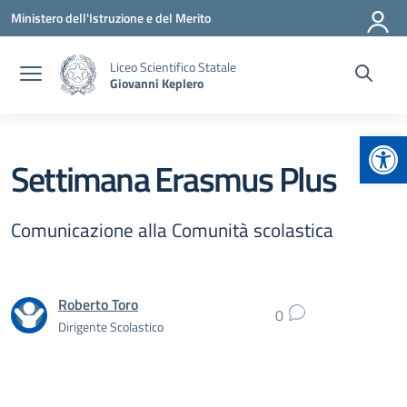
Vai ai contenuti
Vai al menu di navigazione
Vai al footer
Ministero dell'Istruzione e del Merito
Liceo Scientifico Statale
Giovanni Keplero
Apr
Settimana Erasmus Plus
Comunicazione alla Comunità scolastica
Roberto Toro
0
Dirigente Scolastico