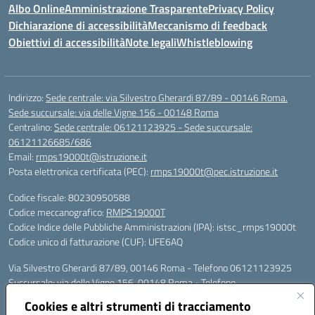
Albo Online
Amministrazione Trasparente
Privacy Policy
Dichiarazione di accessibilità
Meccanismo di feedback
Obiettivi di accessibilità
Note legali
Whistleblowing
Indirizzo:
Sede centrale: via Silvestro Gherardi 87/89 - 00146 Roma.
Sede succursale: via delle Vigne 156 - 00148 Roma
Centralino:
Sede centrale: 06121123925 - Sede succursale:
06121126685/686
Email:
rmps19000t@istruzione.it
Posta elettronica certificata (PEC):
rmps19000t@pec.istruzione.it
Codice fiscale: 80230950588
Codice meccanografico:
RMPS19000T
Codice Indice delle Pubbliche Amministrazioni (IPA): istsc_rmps19000t
Codice unico di fatturazione (CUF): UFE6AQ
Via Silvestro Gherardi 87/89, 00146 Roma - Telefono 06121123925
Succursale: via delle Vigne 156, 00148 Roma - Telefono
06121126685/86
Cookies e altri strumenti di tracciamento
Mail: rmps19000t@istruzione.it - PEC: rmps19000t@pec.istruzione.it