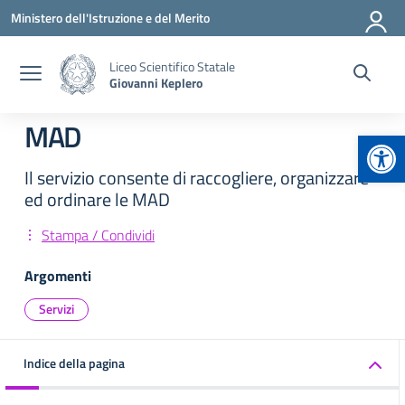
Vai ai contenuti
Vai al menu di navigazione
Vai al footer
Ministero dell'Istruzione e del Merito
Liceo Scientifico Statale
Giovanni Keplero
MAD
Apr
Il servizio consente di raccogliere, organizzare
ed ordinare le MAD
Stampa / Condividi
Argomenti
Servizi
Indice della pagina