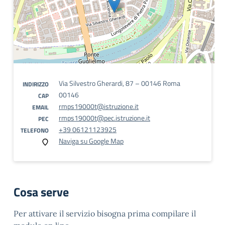
Via Silvestro Gherardi, 87 – 00146 Roma
INDIRIZZO
00146
CAP
rmps19000t@istruzione.it
EMAIL
rmps19000t@pec.istruzione.it
PEC
+39 06121123925
TELEFONO
Naviga su Google Map
Cosa serve
Per attivare il servizio bisogna prima compilare il