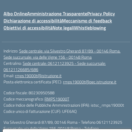
Albo Online
Amministrazione Trasparente
Privacy Policy
Dichiarazione di accessibilità
Meccanismo di feedback
Obiettivi di accessibilità
Note legali
Whistleblowing
Indirizzo:
Sede centrale: via Silvestro Gherardi 87/89 - 00146 Roma.
Sede succursale: via delle Vigne 156 - 00148 Roma
Centralino:
Sede centrale: 06121123925 - Sede succursale:
06121126685/686
Email:
rmps19000t@istruzione.it
Posta elettronica certificata (PEC):
rmps19000t@pec.istruzione.it
Codice fiscale: 80230950588
Codice meccanografico:
RMPS19000T
Codice Indice delle Pubbliche Amministrazioni (IPA): istsc_rmps19000t
Codice unico di fatturazione (CUF): UFE6AQ
Via Silvestro Gherardi 87/89, 00146 Roma - Telefono 06121123925
Succursale: via delle Vigne 156, 00148 Roma - Telefono