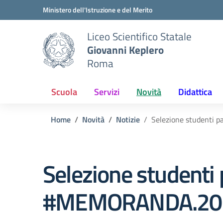
Vai ai contenuti
Vai al menu di navigazione
Vai al footer
Ministero dell'Istruzione e del Merito
Liceo Scientifico Statale
Giovanni Keplero
Roma
Scuola
Servizi
Novità
Didattica
Home
Novità
Notizie
Selezione studenti 
Selezione studenti 
#MEMORANDA.2025