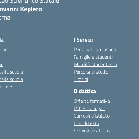
ceo Scientifico Statale
iovanni Keplero
oma
Visita la pagina iniziale della scuola
la
I Servizi
zione
Personale scolastico
Famiglie e studenti
ne
Mobilità studentesca
della scuola
Percorsi di studio
della scuola
Tirocini
azione
Didattica
Offerta formativa
PTOF e allegati
Curricoli d’Istituto
Libri di testo
Schede didattiche