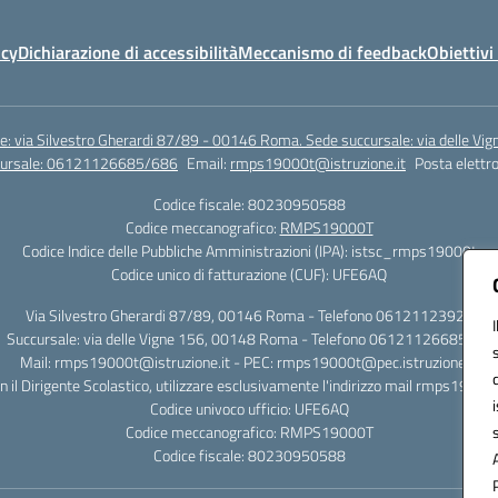
icy
Dichiarazione di accessibilità
Meccanismo di feedback
Obiettivi 
e: via Silvestro Gherardi 87/89 - 00146 Roma. Sede succursale: via delle V
ccursale: 06121126685/686
Email:
rmps19000t@istruzione.it
Posta elettro
Codice fiscale: 80230950588
Codice meccanografico:
RMPS19000T
Codice Indice delle Pubbliche Amministrazioni (IPA): istsc_rmps19000t
Codice unico di fatturazione (CUF): UFE6AQ
Via Silvestro Gherardi 87/89, 00146 Roma - Telefono 06121123925
Succursale: via delle Vigne 156, 00148 Roma - Telefono 06121126685/86
Mail: rmps19000t@istruzione.it - PEC: rmps19000t@pec.istruzione.it
on il Dirigente Scolastico, utilizzare esclusivamente l'indirizzo mail rmps19000
Codice univoco ufficio: UFE6AQ
Codice meccanografico: RMPS19000T
Codice fiscale: 80230950588