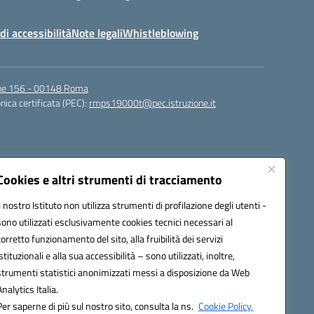
di accessibilità
Note legali
Whistleblowing
igne 156 - 00148 Roma
nica certificata (PEC):
rmps19000t@pec.istruzione.it
Cookies e altri strumenti di tracciamento
Il nostro Istituto non utilizza strumenti di profilazione degli utenti -
sono utilizzati esclusivamente cookies tecnici necessari al
corretto funzionamento del sito, alla fruibilità dei servizi
t@istruzione.it
istituzionali e alla sua accessibilità – sono utilizzati, inoltre,
strumenti statistici anonimizzati messi a disposizione da Web
Analytics Italia.
Per saperne di più sul nostro sito, consulta la ns.
Cookie Policy.