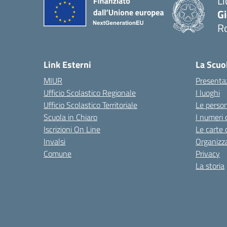
Li
G
R
— 
Link Esterni
La Scuo
MIUR
Presenta
Ufficio Scolastico Regionale
I luoghi
Ufficio Scolastico Territoriale
Le perso
Scuola in Chiaro
I numeri 
Iscrizioni On Line
Le carte 
Invalsi
Organizz
Comune
Privacy
La storia