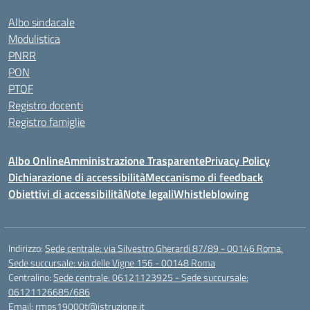
Albo sindacale
Modulistica
PNRR
PON
PTOF
Registro docenti
Registro famiglie
Albo Online
Amministrazione Trasparente
Privacy Policy
Dichiarazione di accessibilità
Meccanismo di feedback
Obiettivi di accessibilità
Note legali
Whistleblowing
Indirizzo:
Sede centrale: via Silvestro Gherardi 87/89 - 00146 Roma.
Sede succursale: via delle Vigne 156 - 00148 Roma
Centralino:
Sede centrale: 06121123925 - Sede succursale:
06121126685/686
Email:
rmps19000t@istruzione.it