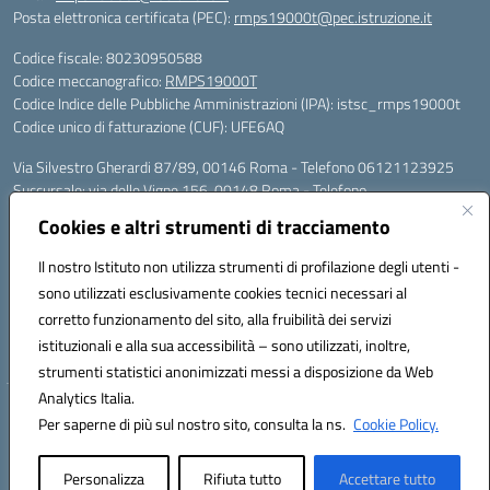
Posta elettronica certificata (PEC):
rmps19000t@pec.istruzione.it
Codice fiscale: 80230950588
Codice meccanografico:
RMPS19000T
Codice Indice delle Pubbliche Amministrazioni (IPA): istsc_rmps19000t
Codice unico di fatturazione (CUF): UFE6AQ
Via Silvestro Gherardi 87/89, 00146 Roma - Telefono 06121123925
Succursale: via delle Vigne 156, 00148 Roma - Telefono
06121126685/86
Cookies e altri strumenti di tracciamento
Mail: rmps19000t@istruzione.it - PEC: rmps19000t@pec.istruzione.it
Per contatti con il Dirigente Scolastico, utilizzare esclusivamente
Il nostro Istituto non utilizza strumenti di profilazione degli utenti -
l'indirizzo mail rmps19000t@istruzione.it
sono utilizzati esclusivamente cookies tecnici necessari al
Codice univoco ufficio: UFE6AQ
corretto funzionamento del sito, alla fruibilità dei servizi
Codice meccanografico: RMPS19000T
istituzionali e alla sua accessibilità – sono utilizzati, inoltre,
Codice fiscale: 80230950588
strumenti statistici anonimizzati messi a disposizione da Web
Analytics Italia.
Hosting & Powered by 3D Solution S.r.l.
Per saperne di più sul nostro sito, consulta la ns.
Cookie Policy.
Concept & Design by Designers Italia
Personalizza
Rifiuta tutto
Accettare tutto