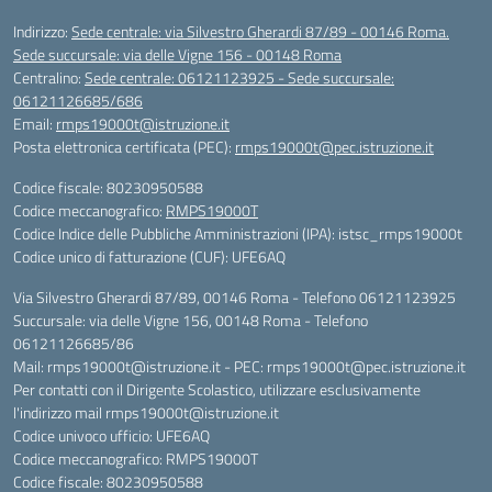
Indirizzo:
Sede centrale: via Silvestro Gherardi 87/89 - 00146 Roma.
Sede succursale: via delle Vigne 156 - 00148 Roma
Centralino:
Sede centrale: 06121123925 - Sede succursale:
06121126685/686
Email:
rmps19000t@istruzione.it
Posta elettronica certificata (PEC):
rmps19000t@pec.istruzione.it
Codice fiscale: 80230950588
Codice meccanografico:
RMPS19000T
Codice Indice delle Pubbliche Amministrazioni (IPA): istsc_rmps19000t
Codice unico di fatturazione (CUF): UFE6AQ
Via Silvestro Gherardi 87/89, 00146 Roma - Telefono 06121123925
Succursale: via delle Vigne 156, 00148 Roma - Telefono
06121126685/86
Mail: rmps19000t@istruzione.it - PEC: rmps19000t@pec.istruzione.it
Per contatti con il Dirigente Scolastico, utilizzare esclusivamente
l'indirizzo mail rmps19000t@istruzione.it
Codice univoco ufficio: UFE6AQ
Codice meccanografico: RMPS19000T
Codice fiscale: 80230950588