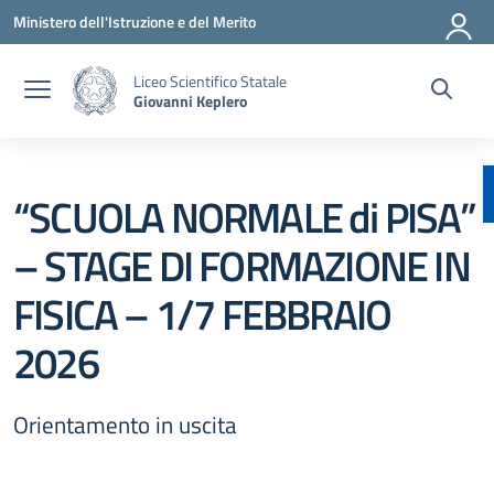
Vai ai contenuti
Vai al menu di navigazione
Vai al footer
Ministero dell'Istruzione e del Merito
Liceo Scientifico Statale
Giovanni Keplero
“SCUOLA NORMALE di PISA”
– STAGE DI FORMAZIONE IN
FISICA – 1/7 FEBBRAIO
2026
Orientamento in uscita