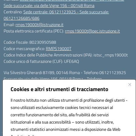
Sede succursale: via delle Vigne 156 - 00148 Roma
Centralino:
Sede centrale: 06121123925 - Sede succursale:
06121126685/686
Email:
rmps19000t@istruzione.it
Posta elettronica certificata (PEC):
rmps19000t@pec.istruzione.it
Codice fiscale: 80230950588
Codice meccanografico:
RMPS19000T
Codice Indice delle Pubbliche Amministrazioni (IPA): istsc_rmps19000t
Codice unico di fatturazione (CUF): UFE6AQ
Via Silvestro Gherardi 87/89, 00146 Roma - Telefono 06121123925
Succursale: via delle Vigne 156, 00148 Roma - Telefono
06121126685/86
Cookies e altri strumenti di tracciamento
Mail: rmps19000t@istruzione.it - PEC: rmps19000t@pec.istruzione.it
Per contatti con il Dirigente Scolastico, utilizzare esclusivamente
Il nostro Istituto non utilizza strumenti di profilazione degli utenti -
l'indirizzo mail rmps19000t@istruzione.it
sono utilizzati esclusivamente cookies tecnici necessari al
Codice univoco ufficio: UFE6AQ
corretto funzionamento del sito, alla fruibilità dei servizi
Codice meccanografico: RMPS19000T
istituzionali e alla sua accessibilità – sono utilizzati, inoltre,
Codice fiscale: 80230950588
strumenti statistici anonimizzati messi a disposizione da Web