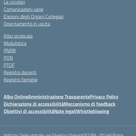
Le circolari
Comunicazioni varie
Elezioni degli Organi Collegiali
Orientamento in uscita
Albo sindacale
Modulistica
PNRR
PON
PTOF
Registro docenti
Registro famiglie
Albo Online
Amministrazione Trasparente
Privacy Policy
Dichiarazione di accessibilità
Meccanismo di feedback
Obiettivi di accessibilità
Note legali
Whistleblowing
Indirizzo:
Sede centrale: via Silvestro Gherardi 87/89 - 00146 Roma.