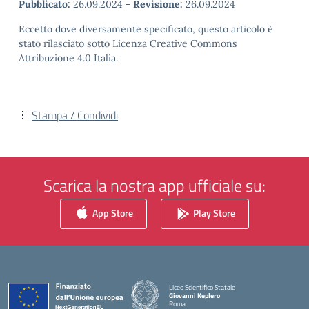
Pubblicato:
26.09.2024
-
Revisione:
26.09.2024
Eccetto dove diversamente specificato, questo articolo è
stato rilasciato sotto Licenza Creative Commons
Attribuzione 4.0 Italia.
Stampa / Condividi
Scarica la nostra app ufficiale su:
App Store
Play Store
Liceo Scientifico Statale
Giovanni Keplero
Roma