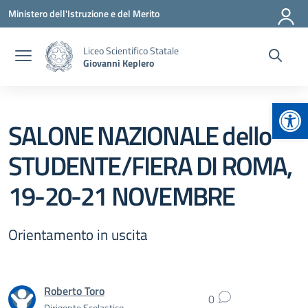
Vai ai contenuti
Vai al menu di navigazione
Vai al footer
Ministero dell'Istruzione e del Merito
Liceo Scientifico Statale
Giovanni Keplero
Apr
SALONE NAZIONALE dello
STUDENTE/FIERA DI ROMA,
19-20-21 NOVEMBRE
Orientamento in uscita
Roberto Toro
0
Dirigente Scolastico