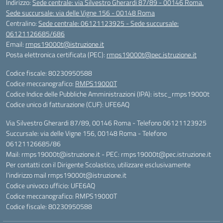
Indirizzo:
Sede centrale: via Silvestro Gherardi 87/89 - 00146 Roma.
Sede succursale: via delle Vigne 156 - 00148 Roma
Centralino:
Sede centrale: 06121123925 - Sede succursale:
06121126685/686
Email:
rmps19000t@istruzione.it
Posta elettronica certificata (PEC):
rmps19000t@pec.istruzione.it
Codice fiscale: 80230950588
Codice meccanografico:
RMPS19000T
Codice Indice delle Pubbliche Amministrazioni (IPA): istsc_rmps19000t
Codice unico di fatturazione (CUF): UFE6AQ
Via Silvestro Gherardi 87/89, 00146 Roma - Telefono 06121123925
Succursale: via delle Vigne 156, 00148 Roma - Telefono
06121126685/86
Mail: rmps19000t@istruzione.it - PEC: rmps19000t@pec.istruzione.it
Per contatti con il Dirigente Scolastico, utilizzare esclusivamente
l'indirizzo mail rmps19000t@istruzione.it
Codice univoco ufficio: UFE6AQ
Codice meccanografico: RMPS19000T
Codice fiscale: 80230950588