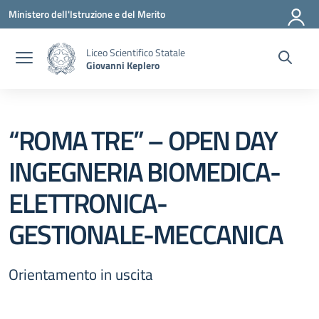
Vai ai contenuti
Vai al menu di navigazione
Vai al footer
Ministero dell'Istruzione e del Merito
Liceo Scientifico Statale
Giovanni Keplero
“ROMA TRE” – OPEN DAY
INGEGNERIA BIOMEDICA-
ELETTRONICA-
GESTIONALE-MECCANICA
Orientamento in uscita