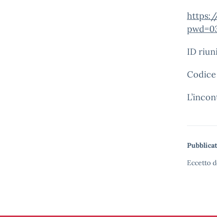
https:
pwd=03
ID riun
Codice 
L’incon
Pubblicat
Eccetto d