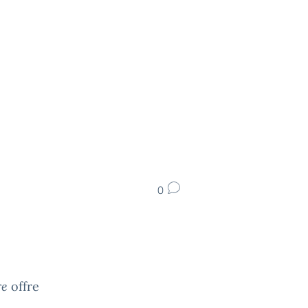
0
re
offre