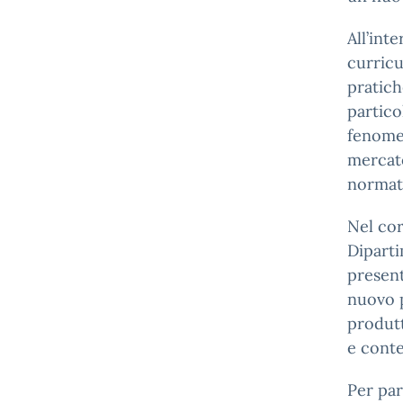
All’int
curricu
pratich
partico
fenomen
mercato
normati
Nel cor
Diparti
present
nuovo p
produtt
e cont
Per par