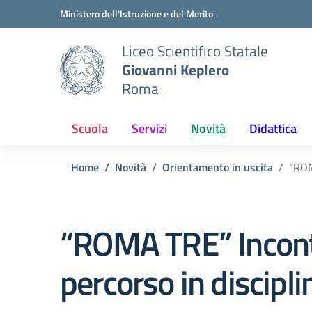
Vai ai contenuti
Vai al menu di navigazione
Vai al footer
Ministero dell'Istruzione e del Merito
Liceo Scientifico Statale
Giovanni Keplero
Roma
Scuola
Servizi
Novità
Didattica
Home
Novità
Orientamento in uscita
“ROM
“ROMA TRE” Incontr
percorso in discipl