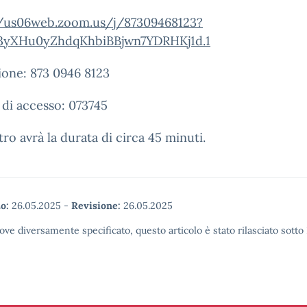
//us06web.zoom.us/j/87309468123?
yXHu0yZhdqKhbiBBjwn7YDRHKj1d.1
ione: 873 0946 8123
di accesso: 073745
tro avrà la durata di circa 45 minuti.
o:
26.05.2025
-
Revisione:
26.05.2025
ove diversamente specificato, questo articolo è stato rilasciato sott