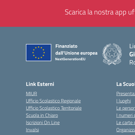
Scarica la nostra app uff
Li
G
R
— 
Link Esterni
La Scuo
MIUR
Presenta
Ufficio Scolastico Regionale
I luoghi
Ufficio Scolastico Territoriale
Le perso
Scuola in Chiaro
I numeri 
Iscrizioni On Line
Le carte 
Invalsi
Organizz