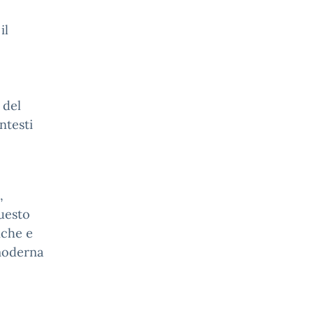
il
 del
ntesti
,
questo
iche e
 moderna