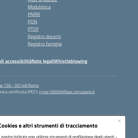
Modulistica
PNRR
PON
PTOF
Registro docenti
Registro famiglie
di accessibilità
Note legali
Whistleblowing
igne 156 - 00148 Roma
nica certificata (PEC):
rmps19000t@pec.istruzione.it
Cookies e altri strumenti di tracciamento
Il nostro Istituto non utilizza strumenti di profilazione degli utenti -