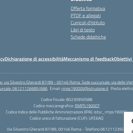
Offerta formativa
PTOF e allegati
Curricoli d’Istituto
Libri di testo
Schede didattiche
icy
Dichiarazione di accessibilità
Meccanismo di feedback
Obiettivi 
e: via Silvestro Gherardi 87/89 - 00146 Roma. Sede succursale: via delle V
ccursale: 06121126685/686
Email:
rmps19000t@istruzione.it
Posta elettro
Codice fiscale: 80230950588
Codice meccanografico:
RMPS19000T
Codice Indice delle Pubbliche Amministrazioni (IPA): istsc_rmps19000t
Codice unico di fatturazione (CUF): UFE6AQ
Via Silvestro Gherardi 87/89, 00146 Roma - Telefono 06121123925