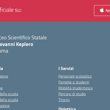
iciale su:
App
ceo Scientifico Statale
iovanni Keplero
oma
Visita la pagina iniziale della scuola
la
I Servizi
zione
Personale scolastico
Famiglie e studenti
ne
Mobilità studentesca
della scuola
Percorsi di studio
della scuola
Tirocini
azione
Didattica