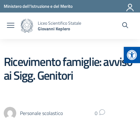
Vai ai contenuti
Vai al menu di navigazione
Vai al footer
Ministero dell'Istruzione e del Merito
Liceo Scientifico Statale
Giovanni Keplero
Apr
Ricevimento famiglie: avviso
ai Sigg. Genitori
Personale scolastico
0