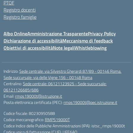
PTOF
Registro docenti
Registro famiglie
Albo Online
Amministrazione Trasparente
Privacy Policy
Dichiarazione di accessibilità
Meccanismo di feedback
Obiettivi di accessibilità
Note legali
Whistleblowing
Indirizzo:
Sede centrale: via Silvestro Gherardi 87/89 - 00146 Roma.
Sede succursale: via delle Vigne 156 - 00148 Roma
Centralino:
Sede centrale: 06121123925 - Sede succursale:
06121126685/686
Email:
rmps19000t@istruzione.it
Posta elettronica certificata (PEC):
rmps19000t@pec.istruzione.it
Codice fiscale: 80230950588
Codice meccanografico:
RMPS19000T
Codice Indice delle Pubbliche Amministrazioni (IPA): istsc_rmps19000t
Codice unico di fatturazione (CUF): UFE6AQ