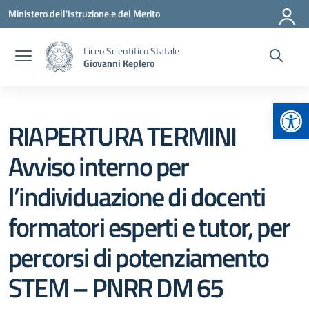
Vai ai contenuti
Vai al menu di navigazione
Vai al footer
Ministero dell'Istruzione e del Merito
Liceo Scientifico Statale
Giovanni Keplero
Apr
RIAPERTURA TERMINI
Avviso interno per
l’individuazione di docenti
formatori esperti e tutor, per
percorsi di potenziamento
STEM – PNRR DM 65