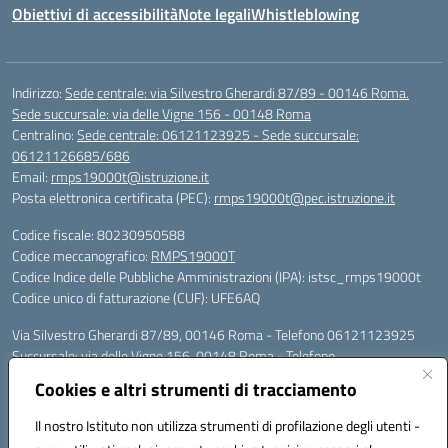
Obiettivi di accessibilità
Note legali
Whistleblowing
Indirizzo:
Sede centrale: via Silvestro Gherardi 87/89 - 00146 Roma.
Sede succursale: via delle Vigne 156 - 00148 Roma
Centralino:
Sede centrale: 06121123925 - Sede succursale:
06121126685/686
Email:
rmps19000t@istruzione.it
Posta elettronica certificata (PEC):
rmps19000t@pec.istruzione.it
Codice fiscale: 80230950588
Codice meccanografico:
RMPS19000T
Codice Indice delle Pubbliche Amministrazioni (IPA): istsc_rmps19000t
Codice unico di fatturazione (CUF): UFE6AQ
Via Silvestro Gherardi 87/89, 00146 Roma - Telefono 06121123925
Succursale: via delle Vigne 156, 00148 Roma - Telefono
06121126685/86
Cookies e altri strumenti di tracciamento
Mail: rmps19000t@istruzione.it - PEC: rmps19000t@pec.istruzione.it
Per contatti con il Dirigente Scolastico, utilizzare esclusivamente
Il nostro Istituto non utilizza strumenti di profilazione degli utenti -
l'indirizzo mail rmps19000t@istruzione.it