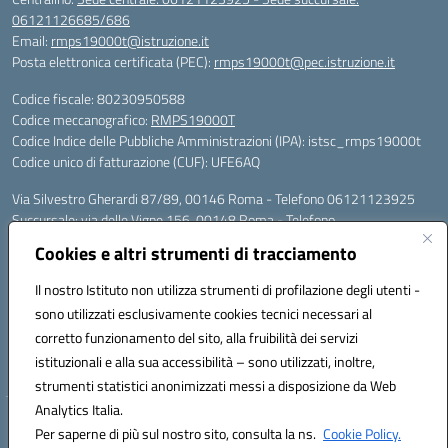
06121126685/686
Email:
rmps19000t@istruzione.it
Posta elettronica certificata (PEC):
rmps19000t@pec.istruzione.it
Codice fiscale: 80230950588
Codice meccanografico:
RMPS19000T
Codice Indice delle Pubbliche Amministrazioni (IPA): istsc_rmps19000t
Codice unico di fatturazione (CUF): UFE6AQ
Via Silvestro Gherardi 87/89, 00146 Roma - Telefono 06121123925
Succursale: via delle Vigne 156, 00148 Roma - Telefono
06121126685/86
Cookies e altri strumenti di tracciamento
Mail: rmps19000t@istruzione.it - PEC: rmps19000t@pec.istruzione.it
Per contatti con il Dirigente Scolastico, utilizzare esclusivamente
Il nostro Istituto non utilizza strumenti di profilazione degli utenti -
l'indirizzo mail rmps19000t@istruzione.it
sono utilizzati esclusivamente cookies tecnici necessari al
Codice univoco ufficio: UFE6AQ
corretto funzionamento del sito, alla fruibilità dei servizi
Codice meccanografico: RMPS19000T
istituzionali e alla sua accessibilità – sono utilizzati, inoltre,
Codice fiscale: 80230950588
strumenti statistici anonimizzati messi a disposizione da Web
Analytics Italia.
Hosting & Powered by 3D Solution S.r.l.
Per saperne di più sul nostro sito, consulta la ns.
Cookie Policy.