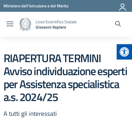
Vai ai contenuti
Vai al menu di navigazione
Vai al footer
Ministero dell'Istruzione e del Merito
Liceo Scientifico Statale
Giovanni Keplero
Apr
RIAPERTURA TERMINI
Avviso individuazione esperti
per Assistenza specialistica
a.s. 2024/25
A tutti gli interessati