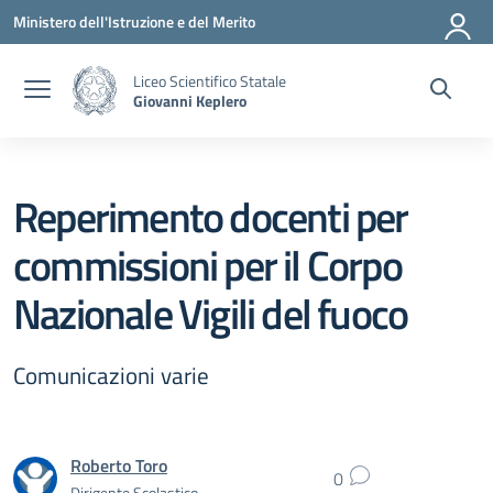
Vai ai contenuti
Vai al menu di navigazione
Vai al footer
Ministero dell'Istruzione e del Merito
Liceo Scientifico Statale
Giovanni Keplero
Reperimento docenti per
commissioni per il Corpo
Nazionale Vigili del fuoco
Comunicazioni varie
Roberto Toro
0
Dirigente Scolastico