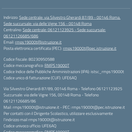
Indirizzo:
Sede centrale: via Silvestro Gherardi 87/89 - 00146 Roma.
Sede succursale: via delle Vigne 156 - 00148 Roma
Centralino:
Sede centrale: 06121123925 - Sede succursale:
06121126685/686
Email:
rmps19000t@istruzione.it
Posta elettronica certificata (PEC):
rmps19000t@pec.istruzione.it
Codice fiscale: 80230950588
Codice meccanografico:
RMPS19000T
Codice Indice delle Pubbliche Amministrazioni (IPA): istsc_rmps19000t
Codice unico di fatturazione (CUF): UFE6AQ
Via Silvestro Gherardi 87/89, 00146 Roma - Telefono 06121123925
Succursale: via delle Vigne 156, 00148 Roma - Telefono
06121126685/86
Mail: rmps19000t@istruzione.it - PEC: rmps19000t@pec.istruzione.it
Per contatti con il Dirigente Scolastico, utilizzare esclusivamente
l'indirizzo mail rmps19000t@istruzione.it
Codice univoco ufficio: UFE6AQ
Codice meccanografico: RMPS19000T