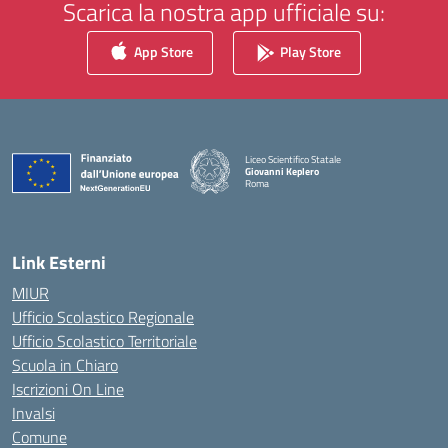
Scarica la nostra app ufficiale su:
App Store
Play Store
Liceo Scientifico Statale
Giovanni Keplero
Roma
— Visita la pagina iniziale della scuola
Link Esterni
MIUR
Ufficio Scolastico Regionale
Ufficio Scolastico Territoriale
Scuola in Chiaro
Iscrizioni On Line
Invalsi
Comune