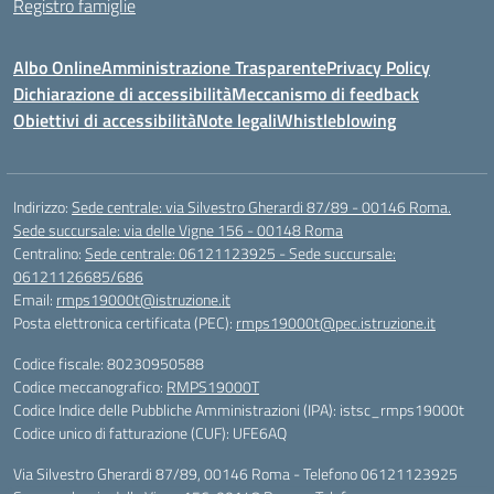
Registro famiglie
Albo Online
Amministrazione Trasparente
Privacy Policy
Dichiarazione di accessibilità
Meccanismo di feedback
Obiettivi di accessibilità
Note legali
Whistleblowing
Indirizzo:
Sede centrale: via Silvestro Gherardi 87/89 - 00146 Roma.
Sede succursale: via delle Vigne 156 - 00148 Roma
Centralino:
Sede centrale: 06121123925 - Sede succursale:
06121126685/686
Email:
rmps19000t@istruzione.it
Posta elettronica certificata (PEC):
rmps19000t@pec.istruzione.it
Codice fiscale: 80230950588
Codice meccanografico:
RMPS19000T
Codice Indice delle Pubbliche Amministrazioni (IPA): istsc_rmps19000t
Codice unico di fatturazione (CUF): UFE6AQ
Via Silvestro Gherardi 87/89, 00146 Roma - Telefono 06121123925