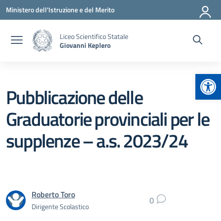
Vai ai contenuti
Vai al menu di navigazione
Vai al footer
Ministero dell'Istruzione e del Merito
Liceo Scientifico Statale
Giovanni Keplero
Apr
Pubblicazione delle
Graduatorie provinciali per le
supplenze – a.s. 2023/24
Roberto Toro
0
Dirigente Scolastico