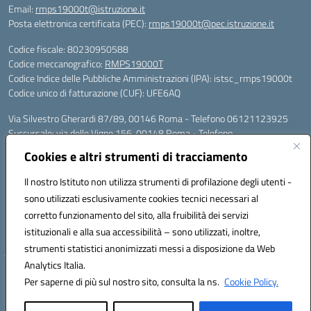
Email:
rmps19000t@istruzione.it
Posta elettronica certificata (PEC):
rmps19000t@pec.istruzione.it
Codice fiscale: 80230950588
Codice meccanografico:
RMPS19000T
Codice Indice delle Pubbliche Amministrazioni (IPA): istsc_rmps19000t
Codice unico di fatturazione (CUF): UFE6AQ
Via Silvestro Gherardi 87/89, 00146 Roma - Telefono 06121123925
Succursale: via delle Vigne 156, 00148 Roma - Telefono
06121126685/86
Cookies e altri strumenti di tracciamento
Mail: rmps19000t@istruzione.it - PEC: rmps19000t@pec.istruzione.it
Per contatti con il Dirigente Scolastico, utilizzare esclusivamente
Il nostro Istituto non utilizza strumenti di profilazione degli utenti -
l'indirizzo mail rmps19000t@istruzione.it
sono utilizzati esclusivamente cookies tecnici necessari al
Codice univoco ufficio: UFE6AQ
corretto funzionamento del sito, alla fruibilità dei servizi
Codice meccanografico: RMPS19000T
istituzionali e alla sua accessibilità – sono utilizzati, inoltre,
Codice fiscale: 80230950588
strumenti statistici anonimizzati messi a disposizione da Web
Analytics Italia.
Hosting & Powered by 3D Solution S.r.l.
Per saperne di più sul nostro sito, consulta la ns.
Cookie Policy.
Concept & Design by Designers Italia