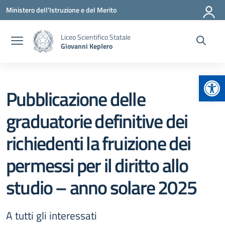
Vai ai contenuti
Vai al menu di navigazione
Vai al footer
Ministero dell'Istruzione e del Merito
Liceo Scientifico Statale
Giovanni Keplero
Apr
Pubblicazione delle
graduatorie definitive dei
richiedenti la fruizione dei
permessi per il diritto allo
studio – anno solare 2025
A tutti gli interessati