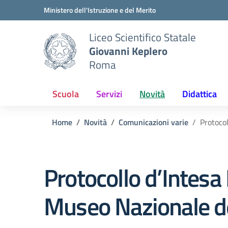
Vai ai contenuti
Vai al menu di navigazione
Vai al footer
Ministero dell'Istruzione e del Merito
Liceo Scientifico Statale
Giovanni Keplero
Roma
Scuola
Servizi
Novità
Didattica
Home
Novità
Comunicazioni varie
Protocol
Protocollo d’Intesa 
Museo Nazionale d