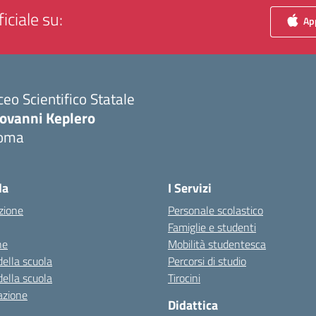
iciale su:
App
ceo Scientifico Statale
iovanni Keplero
oma
Visita la pagina iniziale della scuola
la
I Servizi
zione
Personale scolastico
Famiglie e studenti
ne
Mobilità studentesca
della scuola
Percorsi di studio
della scuola
Tirocini
azione
Didattica