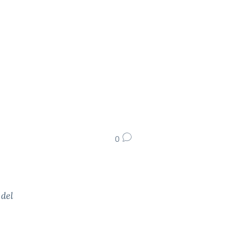
0
 del