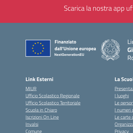
Scarica la nostra app uff
Li
G
R
— 
Link Esterni
La Scuo
MIUR
Presenta
Ufficio Scolastico Regionale
I luoghi
Ufficio Scolastico Territoriale
Le perso
Scuola in Chiaro
I numeri 
Iscrizioni On Line
Le carte 
Invalsi
Organizz
Comune
Privacy