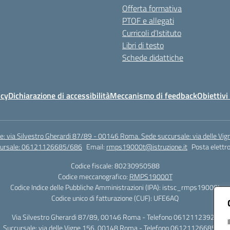
Offerta formativa
PTOF e allegati
Curricoli d’Istituto
Libri di testo
Schede didattiche
icy
Dichiarazione di accessibilità
Meccanismo di feedback
Obiettivi 
e: via Silvestro Gherardi 87/89 - 00146 Roma. Sede succursale: via delle V
ccursale: 06121126685/686
Email:
rmps19000t@istruzione.it
Posta elettro
Codice fiscale: 80230950588
Codice meccanografico:
RMPS19000T
Codice Indice delle Pubbliche Amministrazioni (IPA): istsc_rmps19000t
Codice unico di fatturazione (CUF): UFE6AQ
Via Silvestro Gherardi 87/89, 00146 Roma - Telefono 06121123925
Succursale: via delle Vigne 156, 00148 Roma - Telefono 06121126685/86