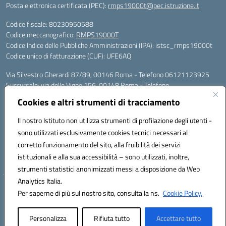
Posta elettronica certificata (PEC):
rmps19000t@pec.istruzione.it
Codice fiscale: 80230950588
Codice meccanografico:
RMPS19000T
Codice Indice delle Pubbliche Amministrazioni (IPA): istsc_rmps19000t
Codice unico di fatturazione (CUF): UFE6AQ
Via Silvestro Gherardi 87/89, 00146 Roma - Telefono 06121123925
Succursale: via delle Vigne 156, 00148 Roma - Telefono
06121126685/86
Cookies e altri strumenti di tracciamento
Mail: rmps19000t@istruzione.it - PEC: rmps19000t@pec.istruzione.it
Per contatti con il Dirigente Scolastico, utilizzare esclusivamente
Il nostro Istituto non utilizza strumenti di profilazione degli utenti -
l'indirizzo mail rmps19000t@istruzione.it
sono utilizzati esclusivamente cookies tecnici necessari al
Codice univoco ufficio: UFE6AQ
corretto funzionamento del sito, alla fruibilità dei servizi
Codice meccanografico: RMPS19000T
istituzionali e alla sua accessibilità – sono utilizzati, inoltre,
Codice fiscale: 80230950588
strumenti statistici anonimizzati messi a disposizione da Web
Analytics Italia.
Hosting & Powered by 3D Solution S.r.l.
Per saperne di più sul nostro sito, consulta la ns.
Cookie Policy.
Concept & Design by Designers Italia
Personalizza
Rifiuta tutto
Accettare tutto