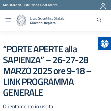
Vai ai contenuti
Vai al menu di navigazione
Vai al footer
Ministero dell'Istruzione e del Merito
Liceo Scientifico Statale
Giovanni Keplero
Apr
“PORTE APERTE alla
SAPIENZA” – 26-27-28
MARZO 2025 ore 9-18 –
LINK PROGRAMMA
GENERALE
Orientamento in uscita