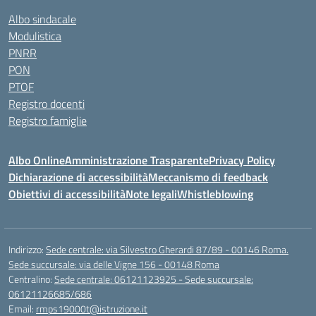
Albo sindacale
Modulistica
PNRR
PON
PTOF
Registro docenti
Registro famiglie
Albo Online
Amministrazione Trasparente
Privacy Policy
Dichiarazione di accessibilità
Meccanismo di feedback
Obiettivi di accessibilità
Note legali
Whistleblowing
Indirizzo:
Sede centrale: via Silvestro Gherardi 87/89 - 00146 Roma.
Sede succursale: via delle Vigne 156 - 00148 Roma
Centralino:
Sede centrale: 06121123925 - Sede succursale:
06121126685/686
Email:
rmps19000t@istruzione.it