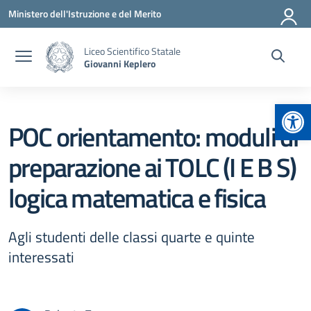
Vai ai contenuti
Vai al menu di navigazione
Vai al footer
Ministero dell'Istruzione e del Merito
Liceo Scientifico Statale
Giovanni Keplero
Apr
POC orientamento: moduli di
preparazione ai TOLC (I E B S)
logica matematica e fisica
Agli studenti delle classi quarte e quinte
interessati