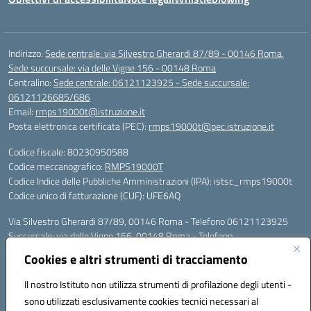
Indirizzo:
Sede centrale: via Silvestro Gherardi 87/89 - 00146 Roma.
Sede succursale: via delle Vigne 156 - 00148 Roma
Centralino:
Sede centrale: 06121123925 - Sede succursale:
06121126685/686
Email:
rmps19000t@istruzione.it
Posta elettronica certificata (PEC):
rmps19000t@pec.istruzione.it
Codice fiscale: 80230950588
Codice meccanografico:
RMPS19000T
Codice Indice delle Pubbliche Amministrazioni (IPA): istsc_rmps19000t
Codice unico di fatturazione (CUF): UFE6AQ
Via Silvestro Gherardi 87/89, 00146 Roma - Telefono 06121123925
Succursale: via delle Vigne 156, 00148 Roma - Telefono
06121126685/86
Cookies e altri strumenti di tracciamento
Mail: rmps19000t@istruzione.it - PEC: rmps19000t@pec.istruzione.it
Per contatti con il Dirigente Scolastico, utilizzare esclusivamente
Il nostro Istituto non utilizza strumenti di profilazione degli utenti -
l'indirizzo mail rmps19000t@istruzione.it
sono utilizzati esclusivamente cookies tecnici necessari al
Codice univoco ufficio: UFE6AQ