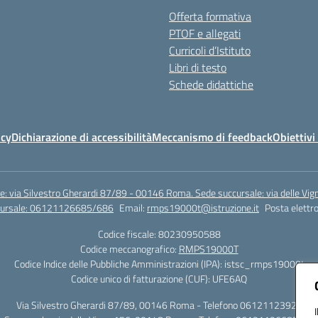
Offerta formativa
PTOF e allegati
Curricoli d’Istituto
Libri di testo
Schede didattiche
icy
Dichiarazione di accessibilità
Meccanismo di feedback
Obiettivi 
e: via Silvestro Gherardi 87/89 - 00146 Roma. Sede succursale: via delle V
ccursale: 06121126685/686
Email:
rmps19000t@istruzione.it
Posta elettro
Codice fiscale: 80230950588
Codice meccanografico:
RMPS19000T
Codice Indice delle Pubbliche Amministrazioni (IPA): istsc_rmps19000t
Codice unico di fatturazione (CUF): UFE6AQ
Via Silvestro Gherardi 87/89, 00146 Roma - Telefono 06121123925