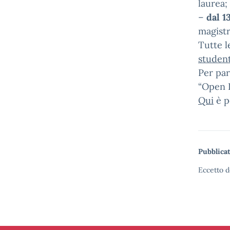
laurea;
–
dal 13
magistr
Tutte l
studen
Per par
“Open D
Qui
è p
Pubblicat
Eccetto d