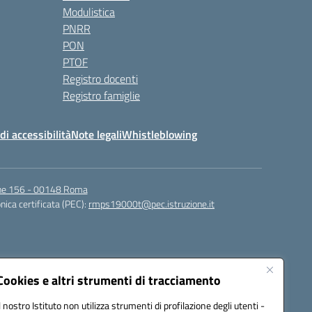
Modulistica
PNRR
PON
PTOF
Registro docenti
Registro famiglie
di accessibilità
Note legali
Whistleblowing
igne 156 - 00148 Roma
nica certificata (PEC):
rmps19000t@pec.istruzione.it
Cookies e altri strumenti di tracciamento
Il nostro Istituto non utilizza strumenti di profilazione degli utenti -