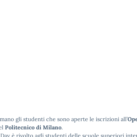
rmano gli studenti che sono aperte le iscrizioni all’
Op
el
Politecnico di Milano
.
Day è rivolto agli studenti delle scuole superiori inte