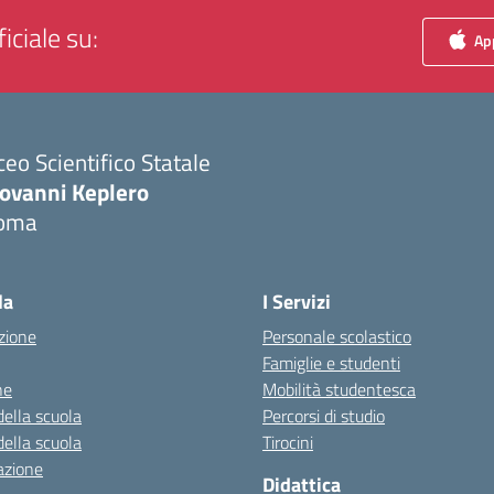
iciale su:
App
ceo Scientifico Statale
iovanni Keplero
oma
Visita la pagina iniziale della scuola
la
I Servizi
zione
Personale scolastico
Famiglie e studenti
ne
Mobilità studentesca
della scuola
Percorsi di studio
della scuola
Tirocini
azione
Didattica