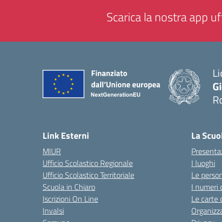
Scarica la nostra app uff
Li
G
R
— 
Link Esterni
La Scuo
MIUR
Presenta
Ufficio Scolastico Regionale
I luoghi
Ufficio Scolastico Territoriale
Le perso
Scuola in Chiaro
I numeri 
Iscrizioni On Line
Le carte 
Invalsi
Organizz