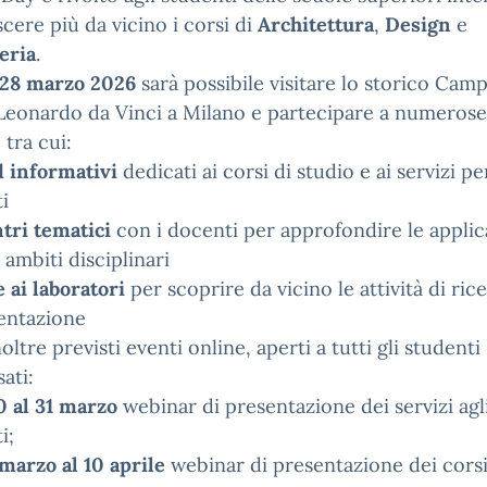
cere più da vicino i corsi di
Architettura
,
Design
e
eria
.
 28 marzo 2026
sarà possibile visitare lo storico Camp
Leonardo da Vinci a Milano e partecipare a numerose
, tra cui:
 informativi
dedicati ai corsi di studio e ai servizi per
i
tri tematici
con i docenti per approfondire le applic
i ambiti disciplinari
e ai laboratori
per scoprire da vicino le attività di ric
entazione
oltre previsti eventi online, aperti a tutti gli studenti
ati:
0 al 31 marzo
webinar di presentazione dei servizi agl
i;
 marzo al 10 aprile
webinar di presentazione dei corsi