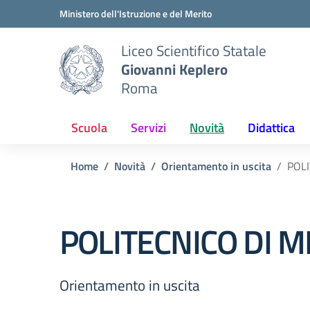
Vai ai contenuti
Vai al menu di navigazione
Vai al footer
Ministero dell'Istruzione e del Merito
Liceo Scientifico Statale
Giovanni Keplero
Roma
Scuola
Servizi
Novità
Didattica
Home
Novità
Orientamento in uscita
POL
POLITECNICO DI 
Orientamento in uscita