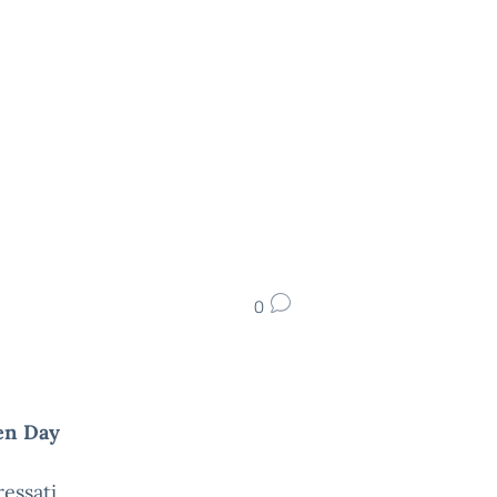
0
en Day
ressati