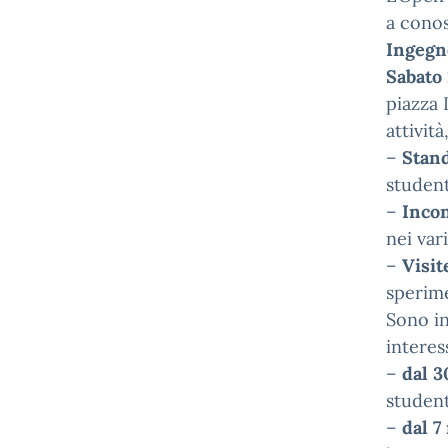
a conos
Ingegn
Sabato
piazza 
attività
–
Stand
student
–
Incon
nei var
–
Visit
sperim
Sono in
interess
–
dal 3
student
–
dal 7