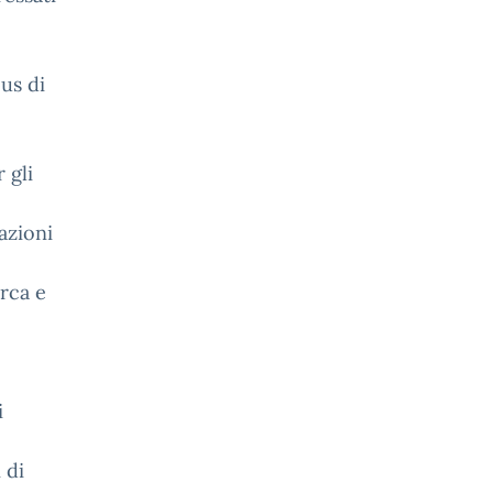
us di
 gli
azioni
erca e
i
 di