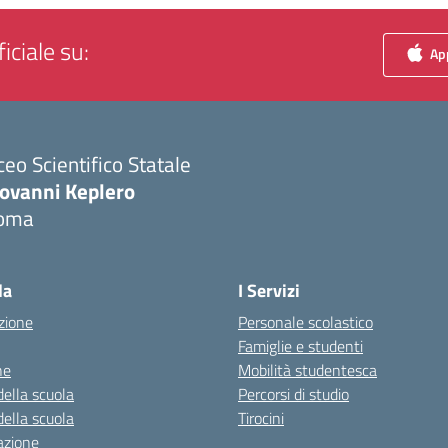
iciale su:
App
ceo Scientifico Statale
iovanni Keplero
oma
Visita la pagina iniziale della scuola
la
I Servizi
zione
Personale scolastico
Famiglie e studenti
ne
Mobilità studentesca
della scuola
Percorsi di studio
della scuola
Tirocini
azione