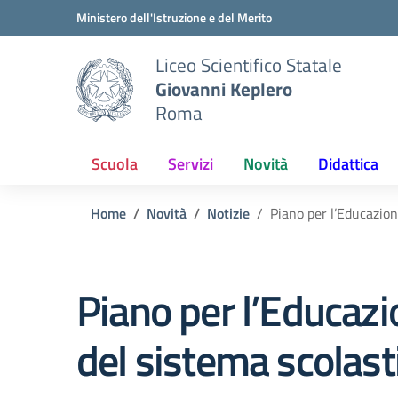
Vai ai contenuti
Vai al menu di navigazione
Vai al footer
Ministero dell'Istruzione e del Merito
Liceo Scientifico Statale
Giovanni Keplero
Roma
Scuola
Servizi
Novità
Didattica
Home
Novità
Notizie
Piano per l’Educazion
Piano per l’Educazi
del sistema scolast