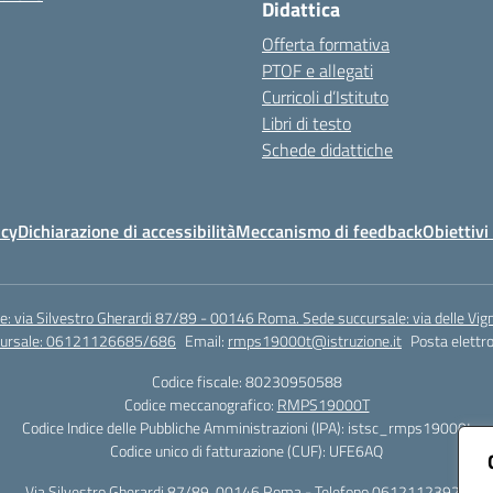
Didattica
Offerta formativa
PTOF e allegati
Curricoli d’Istituto
Libri di testo
Schede didattiche
icy
Dichiarazione di accessibilità
Meccanismo di feedback
Obiettivi 
e: via Silvestro Gherardi 87/89 - 00146 Roma. Sede succursale: via delle V
ccursale: 06121126685/686
Email:
rmps19000t@istruzione.it
Posta elettro
Codice fiscale: 80230950588
Codice meccanografico:
RMPS19000T
Codice Indice delle Pubbliche Amministrazioni (IPA): istsc_rmps19000t
Codice unico di fatturazione (CUF): UFE6AQ
Via Silvestro Gherardi 87/89, 00146 Roma - Telefono 06121123925