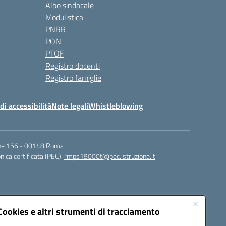
Albo sindacale
Modulistica
PNRR
PON
PTOF
Registro docenti
Registro famiglie
di accessibilità
Note legali
Whistleblowing
igne 156 - 00148 Roma
nica certificata (PEC):
rmps19000t@pec.istruzione.it
Cookies e altri strumenti di tracciamento