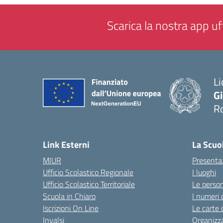
Scarica la nostra app uff
Li
G
R
— 
Link Esterni
La Scuo
MIUR
Presenta
Ufficio Scolastico Regionale
I luoghi
Ufficio Scolastico Territoriale
Le perso
Scuola in Chiaro
I numeri 
Iscrizioni On Line
Le carte 
Invalsi
Organizz