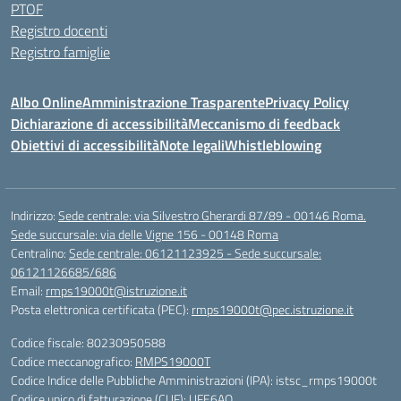
PTOF
Registro docenti
Registro famiglie
Albo Online
Amministrazione Trasparente
Privacy Policy
Dichiarazione di accessibilità
Meccanismo di feedback
Obiettivi di accessibilità
Note legali
Whistleblowing
Indirizzo:
Sede centrale: via Silvestro Gherardi 87/89 - 00146 Roma.
Sede succursale: via delle Vigne 156 - 00148 Roma
Centralino:
Sede centrale: 06121123925 - Sede succursale:
06121126685/686
Email:
rmps19000t@istruzione.it
Posta elettronica certificata (PEC):
rmps19000t@pec.istruzione.it
Codice fiscale: 80230950588
Codice meccanografico:
RMPS19000T
Codice Indice delle Pubbliche Amministrazioni (IPA): istsc_rmps19000t
Codice unico di fatturazione (CUF): UFE6AQ