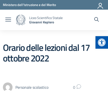
Vai ai contenuti
Vai al menu di navigazione
Vai al footer
Ministero dell'Istruzione e del Merito
Liceo Scientifico Statale
Giovanni Keplero
Apr
Orario delle lezioni dal 17
ottobre 2022
Personale scolastico
0