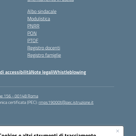
Albo sindacale
Modulistica
PNRR
PON
PTOF
Registro docenti
Registro famiglie
di accessibilità
Note legali
Whistleblowing
igne 156 - 00148 Roma
nica certificata (PEC):
rmps19000t@pec.istruzione.it
Cookies e altri strumenti di tracciamento