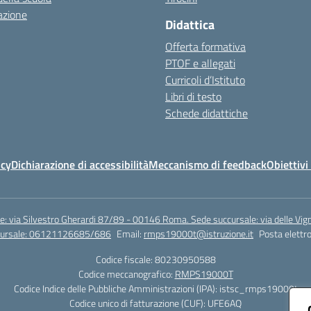
azione
Didattica
Offerta formativa
PTOF e allegati
Curricoli d’Istituto
Libri di testo
Schede didattiche
icy
Dichiarazione di accessibilità
Meccanismo di feedback
Obiettivi 
e: via Silvestro Gherardi 87/89 - 00146 Roma. Sede succursale: via delle V
ccursale: 06121126685/686
Email:
rmps19000t@istruzione.it
Posta elettro
Codice fiscale: 80230950588
Codice meccanografico:
RMPS19000T
Codice Indice delle Pubbliche Amministrazioni (IPA): istsc_rmps19000t
Codice unico di fatturazione (CUF): UFE6AQ