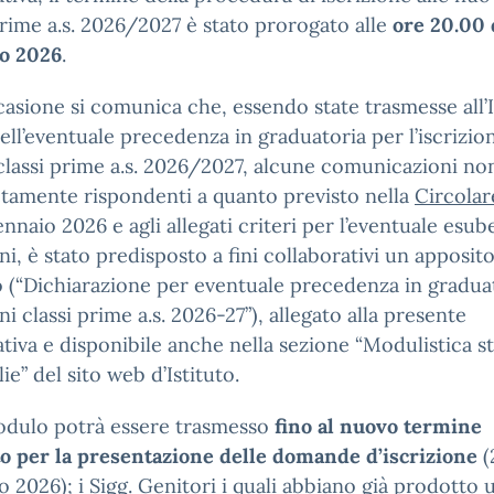
prime a.s. 2026/2027 è stato prorogato alle
ore 20.00 
io 2026
.
casione si comunica che, essendo state trasmesse all’I
 dell’eventuale precedenza in graduatoria per l’iscrizion
lassi prime a.s. 2026/2027, alcune comunicazioni no
tamente rispondenti a quanto previsto nella
Circolar
ennaio 2026 e agli allegati criteri per l’eventuale esub
oni, è stato predisposto a fini collaborativi un apposit
(“Dichiarazione per eventuale precedenza in gradua
oni classi prime a.s. 2026-27”), allegato alla presente
tiva e disponibile anche nella sezione “Modulistica s
ie” del sito web d’Istituto.
odulo potrà essere trasmesso
fino al nuovo termine
o per la presentazione delle domande d’iscrizione
(
o 2026); i Sigg. Genitori i quali abbiano già prodotto 