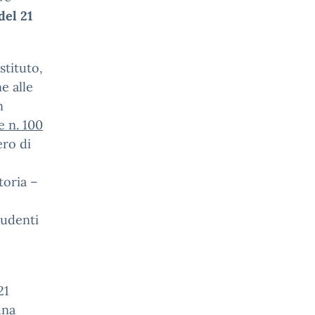
del 21
stituto,
e alle
n
e n. 100
ero di
o
toria –
tudenti
21
una