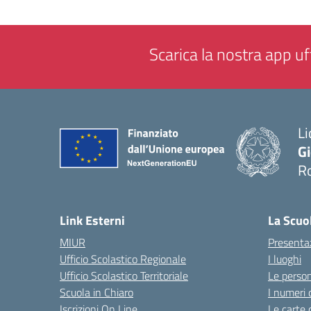
Scarica la nostra app uff
Li
G
R
— 
Link Esterni
La Scuo
MIUR
Presenta
Ufficio Scolastico Regionale
I luoghi
Ufficio Scolastico Territoriale
Le perso
Scuola in Chiaro
I numeri 
Iscrizioni On Line
Le carte 