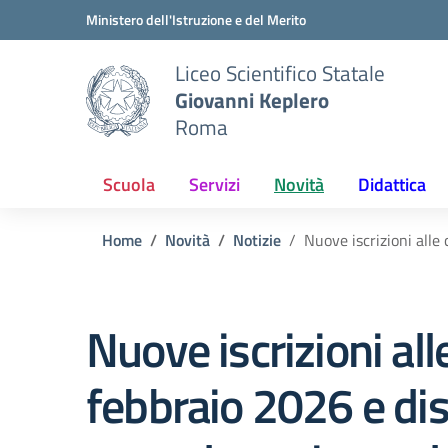
Vai ai contenuti
Vai al menu di navigazione
Vai al footer
Ministero dell'Istruzione e del Merito
Liceo Scientifico Statale
Giovanni Keplero
Roma
Scuola
Servizi
Novità
Didattica
Home
Novità
Notizie
Nuove iscrizioni alle
Nuove iscrizioni al
febbraio 2026 e di