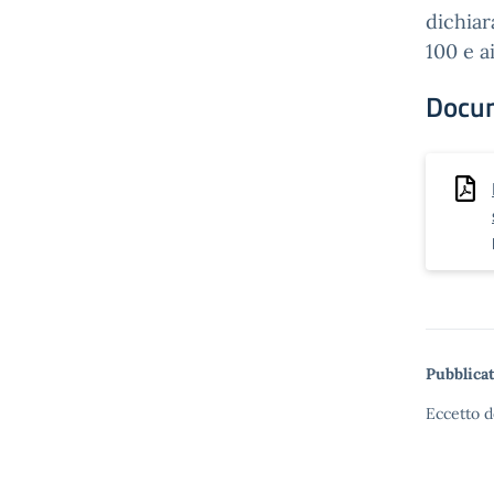
dichiar
100 e a
Docu
Pubblicat
Eccetto d