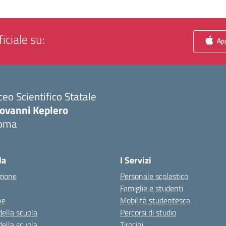
iciale su:
App
ceo Scientifico Statale
iovanni Keplero
oma
Visita la pagina iniziale della scuola
la
I Servizi
zione
Personale scolastico
Famiglie e studenti
ne
Mobilità studentesca
della scuola
Percorsi di studio
della scuola
Tirocini