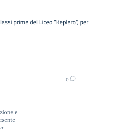
 classi prime del Liceo "Keplero", per
0
uzione e
resente
ve