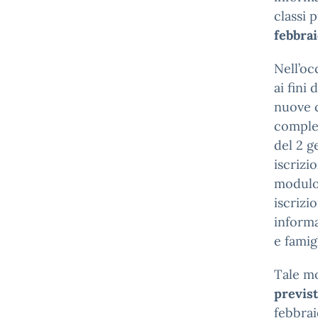
classi 
febbra
Nell’oc
ai fini
nuove c
comple
del 2 g
iscrizi
modulo 
iscrizi
informa
e famigl
Tale m
previst
febbrai