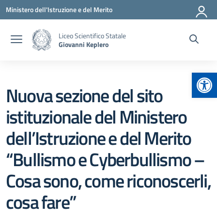
Vai ai contenuti
Vai al menu di navigazione
Vai al footer
Ministero dell'Istruzione e del Merito
Liceo Scientifico Statale
Giovanni Keplero
Apr
Nuova sezione del sito
istituzionale del Ministero
dell’Istruzione e del Merito
“Bullismo e Cyberbullismo –
Cosa sono, come riconoscerli,
cosa fare”