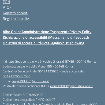
PON
PTOF
Registro docenti
Registro famiglie
Albo Online
Amministrazione Trasparente
Privacy Policy
Dichiarazione di accessibilità
Meccanismo di feedback
Obiettivi di accessibilità
Note legali
Whistleblowing
Indirizzo:
Sede centrale: via Silvestro Gherardi 87/89 - 00146 Roma.
Sede succursale: via delle Vigne 156 - 00148 Roma
Centralino:
Sede centrale: 06121123925 - Sede succursale:
06121126685/686
Email:
rmps19000t@istruzione.it
Posta elettronica certificata (PEC):
rmps19000t@pec.istruzione.it
Codice fiscale: 80230950588
Codice meccanografico:
RMPS19000T
Codice Indice delle Pubbliche Amministrazioni (IPA): istsc_rmps19000t