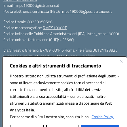
Email:
rmps19000t@istruzione.it
Posta elettronica certificata (PEC):
rmps19000t@pec.istruzione.it
Codice fiscale: 80230950588
Codice meccanografico:
RMPS19000T
Codice Indice delle Pubbliche Amministrazioni (IPA): istsc_rmps19000t
Codice unico di fatturazione (CUF): UFE6AQ
Via Silvestro Gherardi 87/89, 00146 Roma - Telefono 06121123925
Succursale: via delle Vigne 156, 00148 Roma - Telefono
06121126685/86
Cookies e altri strumenti di tracciamento
Mail: rmps19000t@istruzione.it - PEC: rmps19000t@pec.istruzione.it
Per contatti con il Dirigente Scolastico, utilizzare esclusivamente
Il nostro Istituto non utilizza strumenti di profilazione degli utenti -
l'indirizzo mail rmps19000t@istruzione.it
sono utilizzati esclusivamente cookies tecnici necessari al
Codice univoco ufficio: UFE6AQ
corretto funzionamento del sito, alla fruibilità dei servizi
Codice meccanografico: RMPS19000T
istituzionali e alla sua accessibilità – sono utilizzati, inoltre,
Codice fiscale: 80230950588
strumenti statistici anonimizzati messi a disposizione da Web
Analytics Italia.
Hosting & Powered by 3D Solution S.r.l.
Per saperne di più sul nostro sito, consulta la ns.
Cookie Policy.
Concept & Design by Designers Italia