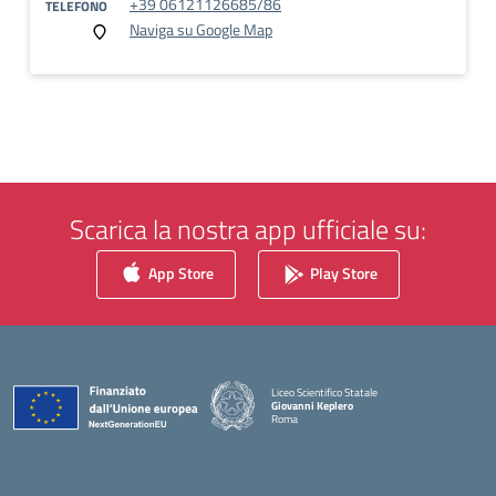
+39 06121126685/86
TELEFONO
Naviga su Google Map
Scarica la nostra app ufficiale su:
App Store
Play Store
Liceo Scientifico Statale
Giovanni Keplero
Roma
— Visita la pagina iniziale della scuola