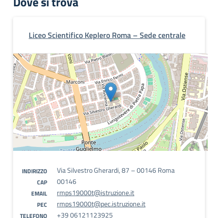
Dove si trova
Liceo Scientifico Keplero Roma – Sede centrale
Via Silvestro Gherardi, 87 – 00146 Roma
INDIRIZZO
00146
CAP
rmps19000t@istruzione.it
EMAIL
rmps19000t@pec.istruzione.it
PEC
+39 06121123925
TELEFONO