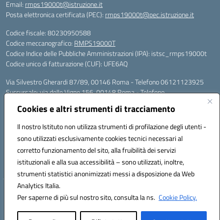
Email:
rmps19000t@istruzione.it
Posta elettronica certificata (PEC):
rmps19000t@pec.istruzione.it
Codice fiscale: 80230950588
Codice meccanografico:
RMPS19000T
Codice Indice delle Pubbliche Amministrazioni (IPA): istsc_rmps19000t
Codice unico di fatturazione (CUF): UFE6AQ
Via Silvestro Gherardi 87/89, 00146 Roma - Telefono 06121123925
Succursale: via delle Vigne 156, 00148 Roma - Telefono
06121126685/86
Cookies e altri strumenti di tracciamento
Mail: rmps19000t@istruzione.it - PEC: rmps19000t@pec.istruzione.it
Per contatti con il Dirigente Scolastico, utilizzare esclusivamente
Il nostro Istituto non utilizza strumenti di profilazione degli utenti -
l'indirizzo mail rmps19000t@istruzione.it
sono utilizzati esclusivamente cookies tecnici necessari al
Codice univoco ufficio: UFE6AQ
corretto funzionamento del sito, alla fruibilità dei servizi
Codice meccanografico: RMPS19000T
istituzionali e alla sua accessibilità – sono utilizzati, inoltre,
Codice fiscale: 80230950588
strumenti statistici anonimizzati messi a disposizione da Web
Analytics Italia.
Hosting & Powered by 3D Solution S.r.l.
Per saperne di più sul nostro sito, consulta la ns.
Cookie Policy.
Concept & Design by Designers Italia