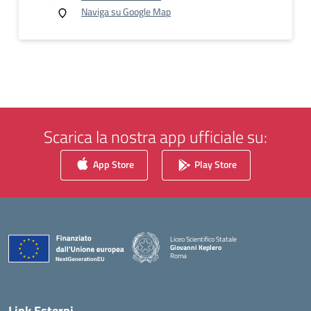
Naviga su Google Map
Scarica la nostra app ufficiale su:
App Store
Play Store
Liceo Scientifico Statale
Giovanni Keplero
Roma
— Visita la pagina iniziale della scuola
Link Esterni