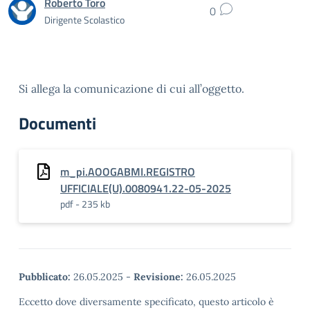
Roberto Toro
0
Dirigente Scolastico
Si allega la comunicazione di cui all’oggetto.
Documenti
m_pi.AOOGABMI.REGISTRO
UFFICIALE(U).0080941.22-05-2025
pdf - 235 kb
Pubblicato:
26.05.2025
-
Revisione:
26.05.2025
Eccetto dove diversamente specificato, questo articolo è