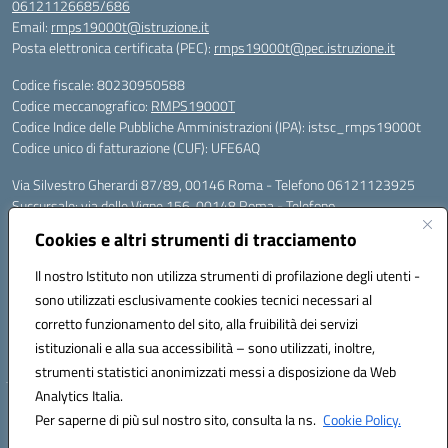
06121126685/686
Email:
rmps19000t@istruzione.it
Posta elettronica certificata (PEC):
rmps19000t@pec.istruzione.it
Codice fiscale: 80230950588
Codice meccanografico:
RMPS19000T
Codice Indice delle Pubbliche Amministrazioni (IPA): istsc_rmps19000t
Codice unico di fatturazione (CUF): UFE6AQ
Via Silvestro Gherardi 87/89, 00146 Roma - Telefono 06121123925
Succursale: via delle Vigne 156, 00148 Roma - Telefono
06121126685/86
Cookies e altri strumenti di tracciamento
Mail: rmps19000t@istruzione.it - PEC: rmps19000t@pec.istruzione.it
Per contatti con il Dirigente Scolastico, utilizzare esclusivamente
Il nostro Istituto non utilizza strumenti di profilazione degli utenti -
l'indirizzo mail rmps19000t@istruzione.it
sono utilizzati esclusivamente cookies tecnici necessari al
Codice univoco ufficio: UFE6AQ
corretto funzionamento del sito, alla fruibilità dei servizi
Codice meccanografico: RMPS19000T
istituzionali e alla sua accessibilità – sono utilizzati, inoltre,
Codice fiscale: 80230950588
strumenti statistici anonimizzati messi a disposizione da Web
Analytics Italia.
Hosting & Powered by 3D Solution S.r.l.
Per saperne di più sul nostro sito, consulta la ns.
Cookie Policy.
Concept & Design by Designers Italia