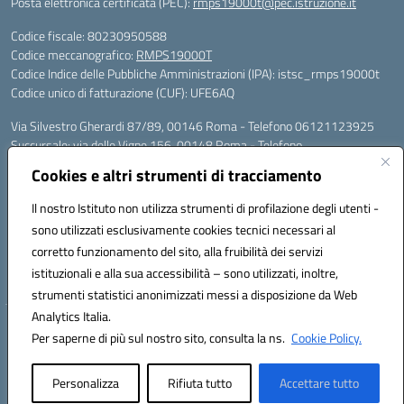
Posta elettronica certificata (PEC):
rmps19000t@pec.istruzione.it
Codice fiscale: 80230950588
Codice meccanografico:
RMPS19000T
Codice Indice delle Pubbliche Amministrazioni (IPA): istsc_rmps19000t
Codice unico di fatturazione (CUF): UFE6AQ
Via Silvestro Gherardi 87/89, 00146 Roma - Telefono 06121123925
Succursale: via delle Vigne 156, 00148 Roma - Telefono
06121126685/86
Cookies e altri strumenti di tracciamento
Mail: rmps19000t@istruzione.it - PEC: rmps19000t@pec.istruzione.it
Per contatti con il Dirigente Scolastico, utilizzare esclusivamente
Il nostro Istituto non utilizza strumenti di profilazione degli utenti -
l'indirizzo mail rmps19000t@istruzione.it
sono utilizzati esclusivamente cookies tecnici necessari al
Codice univoco ufficio: UFE6AQ
corretto funzionamento del sito, alla fruibilità dei servizi
Codice meccanografico: RMPS19000T
istituzionali e alla sua accessibilità – sono utilizzati, inoltre,
Codice fiscale: 80230950588
strumenti statistici anonimizzati messi a disposizione da Web
Analytics Italia.
Hosting & Powered by 3D Solution S.r.l.
Per saperne di più sul nostro sito, consulta la ns.
Cookie Policy.
Concept & Design by Designers Italia
Personalizza
Rifiuta tutto
Accettare tutto