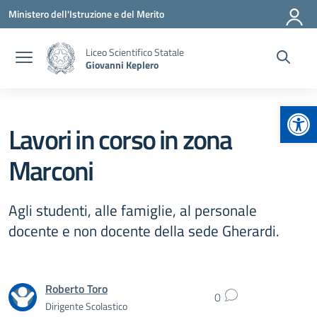
Vai ai contenuti
Vai al menu di navigazione
Vai al footer
Ministero dell'Istruzione e del Merito
Liceo Scientifico Statale
Giovanni Keplero
Apr
Lavori in corso in zona
Marconi
Agli studenti, alle famiglie, al personale
docente e non docente della sede Gherardi.
Roberto Toro
0
Dirigente Scolastico