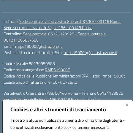
Indirizzo:
Sede centrale: via Silvestro Gherardi 87/89 - 00146 Roma.
Sede succursale: via delle Vigne 156 - 00148 Roma
Centralino:
Sede centrale: 06121123925 - Sede succursale:
06121126685/686
Email:
rmps19000t@istruzione.it
Posta elettronica certificata (PEC):
rmps19000t@pec.istruzione.it
Codice fiscale: 80230950588
Codice meccanografico:
RMPS19000T
Codice Indice delle Pubbliche Amministrazioni (IPA): istsc_rmps19000t
Codice unico di fatturazione (CUF): UFE6AQ
Via Silvestro Gherardi 87/89, 00146 Roma - Telefono 06121123925
Succursale: via delle Vigne 156, 00148 Roma - Telefono
06121126685/86
Cookies e altri strumenti di tracciamento
Mail: rmps19000t@istruzione.it - PEC: rmps19000t@pec.istruzione.it
Per contatti con il Dirigente Scolastico, utilizzare esclusivamente
Il nostro Istituto non utilizza strumenti di profilazione degli utenti -
l'indirizzo mail rmps19000t@istruzione.it
sono utilizzati esclusivamente cookies tecnici necessari al
Codice univoco ufficio: UFE6AQ