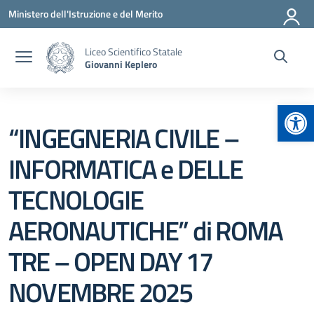
Vai ai contenuti
Vai al menu di navigazione
Vai al footer
Ministero dell'Istruzione e del Merito
Liceo Scientifico Statale
Giovanni Keplero
Apr
“INGEGNERIA CIVILE –
INFORMATICA e DELLE
TECNOLOGIE
AERONAUTICHE” di ROMA
TRE – OPEN DAY 17
NOVEMBRE 2025