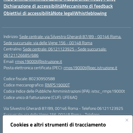
Dichiarazione di accessibilità
Meccanismo di feedback
Obiettivi di accessibilità
Note legali
Whistleblowing
Indirizzo:
Sede centrale: via Silvestro Gherardi 87/89 - 00146 Roma.
Sede succursale: via delle Vigne 156 - 00148 Roma
Centralino:
Sede centrale: 06121123925 - Sede succursale:
06121126685/686
Email:
rmps19000t@istruzione.it
Posta elettronica certificata (PEC):
rmps19000t@pec.istruzione.it
Codice fiscale: 80230950588
Codice meccanografico:
RMPS19000T
Codice Indice delle Pubbliche Amministrazioni (IPA): istsc_rmps19000t
Codice unico di fatturazione (CUF): UFE6AQ
Via Silvestro Gherardi 87/89, 00146 Roma - Telefono 06121123925
Succursale: via delle Vigne 156, 00148 Roma - Telefono
06121126685/86
Cookies e altri strumenti di tracciamento
Mail: rmps19000t@istruzione.it - PEC: rmps19000t@pec.istruzione.it