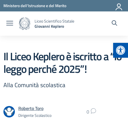
Vai ai contenuti
Vai al menu di navigazione
Vai al footer
Ministero dell'Istruzione e del Merito
Liceo Scientifico Statale
Giovanni Keplero
Apr
Il Liceo Keplero è iscritto a “Io
leggo perché 2025”!
Alla Comunità scolastica
Roberto Toro
0
Dirigente Scolastico