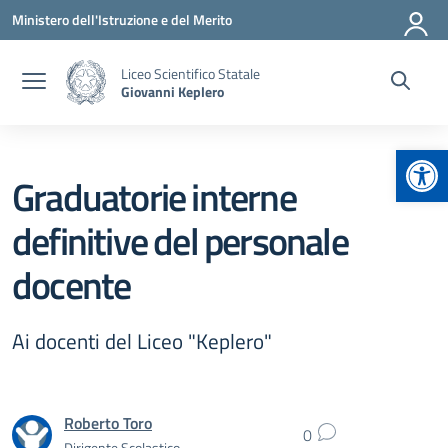
Vai ai contenuti
Vai al menu di navigazione
Vai al footer
Ministero dell'Istruzione e del Merito
Liceo Scientifico Statale
Giovanni Keplero
Apr
Graduatorie interne
definitive del personale
docente
Ai docenti del Liceo "Keplero"
Roberto Toro
0
Dirigente Scolastico