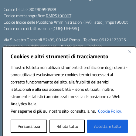
Codice fiscale: 80230950588
Codice meccanografico:
RMPS19000T
Codice Indice delle Pubbliche Amministrazioni (IPA): istsc_rmps19000t
Codice unico di fatturazione (CUF): UFE6AQ
Via Silvestro Gherardi 87/89, 00146 Roma - Telefono 06121123925
Succursale: via delle Vigne 156, 00148 Roma - Telefono
06121126685/86
Cookies e altri strumenti di tracciamento
Mail: rmps19000t@istruzione.it - PEC: rmps19000t@pec.istruzione.it
Per contatti con il Dirigente Scolastico, utilizzare esclusivamente
Il nostro Istituto non utilizza strumenti di profilazione degli utenti -
l'indirizzo mail rmps19000t@istruzione.it
sono utilizzati esclusivamente cookies tecnici necessari al
Codice univoco ufficio: UFE6AQ
corretto funzionamento del sito, alla fruibilità dei servizi
Codice meccanografico: RMPS19000T
istituzionali e alla sua accessibilità – sono utilizzati, inoltre,
Codice fiscale: 80230950588
strumenti statistici anonimizzati messi a disposizione da Web
Analytics Italia.
Hosting & Powered by 3D Solution S.r.l.
Per saperne di più sul nostro sito, consulta la ns.
Cookie Policy.
Concept & Design by Designers Italia
Personalizza
Rifiuta tutto
Accettare tutto