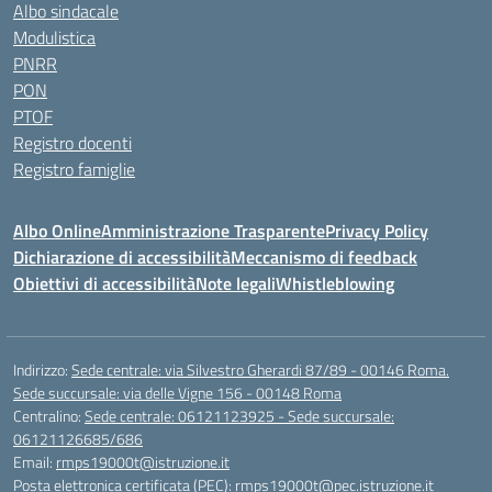
Albo sindacale
Modulistica
PNRR
PON
PTOF
Registro docenti
Registro famiglie
Albo Online
Amministrazione Trasparente
Privacy Policy
Dichiarazione di accessibilità
Meccanismo di feedback
Obiettivi di accessibilità
Note legali
Whistleblowing
Indirizzo:
Sede centrale: via Silvestro Gherardi 87/89 - 00146 Roma.
Sede succursale: via delle Vigne 156 - 00148 Roma
Centralino:
Sede centrale: 06121123925 - Sede succursale:
06121126685/686
Email:
rmps19000t@istruzione.it
Posta elettronica certificata (PEC):
rmps19000t@pec.istruzione.it