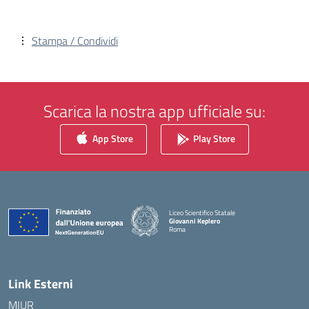
Stampa / Condividi
Scarica la nostra app ufficiale su:
App Store
Play Store
Liceo Scientifico Statale
Giovanni Keplero
Roma
— Visita la pagina iniziale della scuola
Link Esterni
MIUR