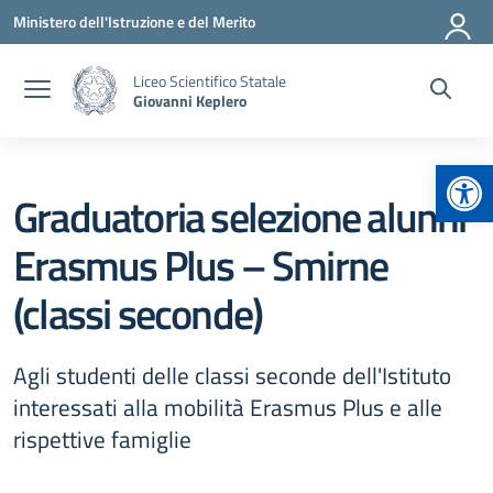
Vai ai contenuti
Vai al menu di navigazione
Vai al footer
Ministero dell'Istruzione e del Merito
Liceo Scientifico Statale
Giovanni Keplero
Apr
Graduatoria selezione alunni
Erasmus Plus – Smirne
(classi seconde)
Agli studenti delle classi seconde dell'Istituto
interessati alla mobilità Erasmus Plus e alle
rispettive famiglie