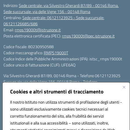
Indirizzo:
Sede centrale: via Silvestro Gherardi 87/89 - 00146 Roma.
Sede succursale: via delle Vigne 156 - 00148 Roma
Centralino:
Sede centrale: 06121123925 - Sede succursale:
06121126685/686
Email:
rmps19000t@istruzione.it
Posta elettronica certificata (PEC):
rmps19000t@pec.istruzione.it
Codice fiscale: 80230950588
Codice meccanografico:
RMPS19000T
Codice Indice delle Pubbliche Amministrazioni (IPA): istsc_rmps19000t
Codice unico di fatturazione (CUF): UFE6AQ
Via Silvestro Gherardi 87/89, 00146 Roma - Telefono 06121123925
Succursale: via delle Vigne 156, 00148 Roma - Telefono
06121126685/86
Cookies e altri strumenti di tracciamento
Mail: rmps19000t@istruzione.it - PEC: rmps19000t@pec.istruzione.it
Per contatti con il Dirigente Scolastico, utilizzare esclusivamente
Il nostro Istituto non utilizza strumenti di profilazione degli utenti -
l'indirizzo mail rmps19000t@istruzione.it
sono utilizzati esclusivamente cookies tecnici necessari al
Codice univoco ufficio: UFE6AQ
corretto funzionamento del sito, alla fruibilità dei servizi
Codice meccanografico: RMPS19000T
istituzionali e alla sua accessibilità – sono utilizzati, inoltre,
Codice fiscale: 80230950588
strumenti statistici anonimizzati messi a disposizione da Web